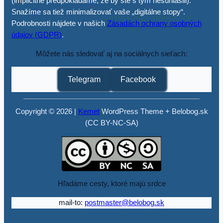
(implicitne predpokladáme, že by ste s tým nesúhlasili).
Snažíme sa tiež minimalizovať vaše „digitálne stopy“.
Podrobnosti nájdete v našich
Zásadách ochrany osobných
údajov (GDPR)
.
Môžete nás sledovať aj na sociálnych sieťach:
Telegram
Facebook
Copyright © 2026 |
Kemet
WordPress Theme + Belobog.sk
(CC BY-NC-SA)
Hľadáme cesty, ktoré majú srdce
mail-to:
postmaster@belobog.sk