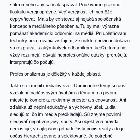
súkromného aby sa inak správal. Používame prázdnu
floskulu verejnoprávne. Veď verejnosť ich nemôže
ovplyvňovať. Mala by existovať aj nejaká spoločenská
koncepcia mediálneho pôsobenia. Tu by mali výrazne
pomáhať akademickí odborníci na médiá. Pri uplatňovaní
techniky pozorovania zisťujem, že niektorí novinári dokážu
sa rozprávať s akýmkoľvek odborníkom, keďže tomu nie
vždy rozumejú, dávajú neprofesionálne otázky, prerušujú,
interpretujú čo počujú.
Profesionalizmus je dôležitý v každej oblasti.
Takto sa zmenil mediálny svet. Dominantné témy sú dosť
vzdialené nadčasovým úvahám a témam, na prvom
mieste je komercia, reklamný priestor a sledovanosť. Ani
zďaleka už neplní edukačný a výchovný účel. Ľudia
sledujú to, čo im médiá predkladajú. Sú zrejme povinní
sledovať negatívne javy, spory. Asi objektívna pravda
neexistuje, v najlepšom prípade čistý popis reality a to je
občas hierarchizované a selektované. Je potrebné