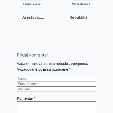
Starší článok
Novší článok
Arestovič:
Republikáni
Zelensky je
navrhujú zákon
odepsaný
o vystúpení
USA z NATO
Pridaj komentár
Vaša e-mailová adresa nebude zverejnená.
Vyžadované polia sú označené
*
Komentár
*