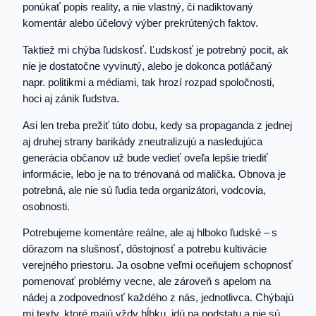
ponúkať popis reality, a nie vlastný, či nadiktovaný
komentár alebo účelový výber prekrútených faktov.
Taktiež mi chýba ľudskosť. Ľudskosť je potrebný pocit, ak
nie je dostatočne vyvinutý, alebo je dokonca potláčaný
napr. politikmi a médiami, tak hrozí rozpad spoločnosti,
hoci aj zánik ľudstva.
Asi len treba prežiť túto dobu, kedy sa propaganda z jednej
aj druhej strany barikády zneutralizujú a nasledujúca
generácia občanov už bude vedieť oveľa lepšie triediť
informácie, lebo je na to trénovaná od malička. Obnova je
potrebná, ale nie sú ľudia teda organizátori, vodcovia,
osobnosti.
Potrebujeme komentáre reálne, ale aj hlboko ľudské – s
dôrazom na slušnosť, dôstojnosť a potrebu kultivácie
verejného priestoru. Ja osobne veľmi oceňujem schopnosť
pomenovať problémy vecne, ale zároveň s apelom na
nádej a zodpovednosť každého z nás, jednotlivca. Chýbajú
mi texty, ktoré majú vždy hĺbku, idú na podstatu a nie sú