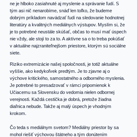
ne je hlboko zasiahnuté aj myslenie a správanie ľudí. S
tým asi nič nenarobíme, snáď len toľko, že budeme
dobrým príkladom navádzať ľudí na sledovanie hodnotnej
literatúry a kvalitných mediálnych výstupov. Myslím si, že
je to potrebné neustále skúšať, občas to musí mať úspech
nie vždy, ale stojí to za to. A aktívne sa o to treba pokúšať
v aktuálne najzraniteľnejšom priestore, ktorým sú sociálne
siete.
Riziko extremizácie našej spoločnosti, je totiž aktuálne
vyššie, ako kedykoľvek predtým. Je to zjavne aj o
výchove kritického, samostatného a odborného myslenia.
Je potrebné to presadzovať v rámci pripomienok k
Učiacemu sa Slovensku do vedomia nielen odbornej
verejnosti. Každá cestička je dobrá, pretože žiadna
diaľnica nebude. Takže aj malý úspech je vhodným
krokom.
Čo teda s mediálnym svetom? Mediálny priestor by sa
mohol riešiť výchovou štátneho a tým donútením