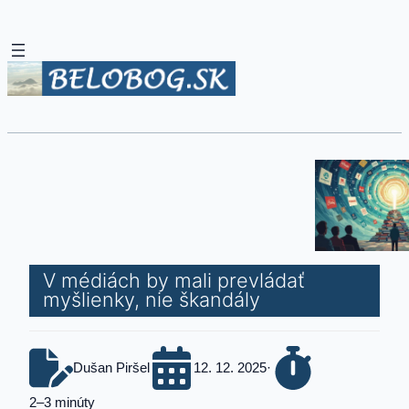
V médiách by mali prevládať
myšlienky, nie škandály
Dušan Piršel
12. 12. 2025
·
2–3 minúty