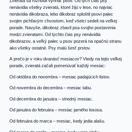
Zvieratá sa rozhodli vyhnať psov. Od tých čias psy
nenávidia všetky zvieratá, ktoré žijú v lese, no najviac
nenávidia dikobraza, lebo dikobraz sploštil psovi palec
svojim pichľavým chvostom, keď všetci sedeli na veľkej
porade. Navyše, dikobraz zbavil psa svojho postavenia
medzi zvieratami. Od týchto čias psy nenávidia
dikobrazov, a veľký palec u psov pozerá na opačnú stranu
ako všetky ostatné. Psy malú šesť prstov.
A prečo je v roku dvanásť mesiacov? Vtedy na tejto veľkej
porade, zvieratá začali pomenúvať každý mesiac:
Od októbra do novembra – mesiac padajúcich listov.
Od novembra do decembra – mesiac tabu.
Od decembra do januára – stredný mesiac.
Od januára do februára – mesiac jarného lososa.
Od februára do marca – mesiac, kedy jedia alašu.