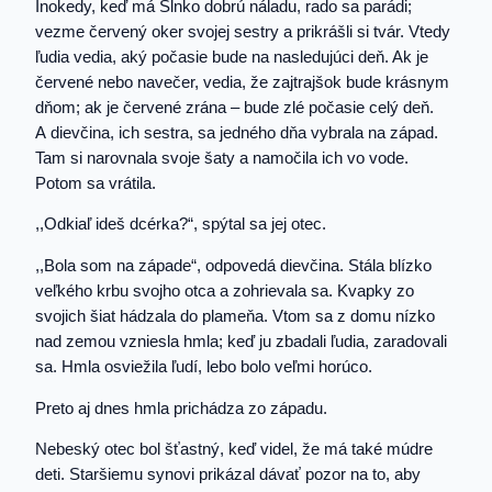
Inokedy, keď má Slnko dobrú náladu, rado sa parádi;
vezme červený oker svojej sestry a prikrášli si tvár. Vtedy
ľudia vedia, aký počasie bude na nasledujúci deň. Ak je
červené nebo navečer, vedia, že zajtrajšok bude krásnym
dňom; ak je červené zrána – bude zlé počasie celý deň.
A dievčina, ich sestra, sa jedného dňa vybrala na západ.
Tam si narovnala svoje šaty a namočila ich vo vode.
Potom sa vrátila.
,,Odkiaľ ideš dcérka?“, spýtal sa jej otec.
,,Bola som na západe“, odpovedá dievčina. Stála blízko
veľkého krbu svojho otca a zohrievala sa. Kvapky zo
svojich šiat hádzala do plameňa. Vtom sa z domu nízko
nad zemou vzniesla hmla; keď ju zbadali ľudia, zaradovali
sa. Hmla osviežila ľudí, lebo bolo veľmi horúco.
Preto aj dnes hmla prichádza zo západu.
Nebeský otec bol šťastný, keď videl, že má také múdre
deti. Staršiemu synovi prikázal dávať pozor na to, aby