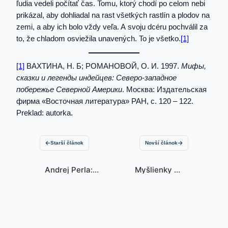
ľudia vedeli počítať čas. Tomu, ktorý chodí po celom nebi
prikázal, aby dohliadal na rast všetkých rastlín a plodov na
zemi, a aby ich bolo vždy veľa. A svoju dcéru pochválil za
to, že chladom osviežila unavených. To je všetko.
[1]
[1]
ВАХТИНА, Н. Б; РОМАНОВОЙ, О. И. 1997.
Мифы,
сказки и легенды индейцев: Северо-западное
побережье Северной Америки
. Москва: Издательская
фирма «Восточная литература» РАН, c. 120 – 122.
Preklad: autorka.
Starší článok
Novší článok
Andrej Perla:
Myšlienky na
Bratr v
nedeľu –
obklíčení
Znamenia…