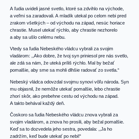
A ľudia uvideli jasné svetlo, ktoré sa zdvihlo na východe,
a veľmi sa zaradovali. A mladík utekal po celom nebi pred
zrakom všetkých – od východu na západ, nesúc horiace
chrastie. Musel utekať rýchlo, aby chrastie nezhorelo
a aby sa ušlo celému nebu.
Vtedy sa ľudia Nebeského vládcu vybrali za svojim
vladárom: ,,Ako dobre, že tvoj syn priniesol pre nás svetlo,
ale zdá sa nám, že uteká príliš rýchlo. Mal by bežať
pomalšie, aby sme sa mohli dlhšie radovať zo svetla.“
Nebeský vládca odovzdal svojmu synovi vôľu národa. Syn
mu objasnil, že nemôže utekať pomalšie, lebo chrastie
zhorí skôr, ako prebehne cestu od východu na západ.
A takto behával každý deň.
Čoskoro sa ľudia Nebeského vládcu znova vybrali za
svojim vladárom, a znova ho prosili, aby bežal pomalšie.
Keď sa to dozvedela jeho sestra, povedala: ,,Ja ho
zadržím, keď bude utekať po nebi!“