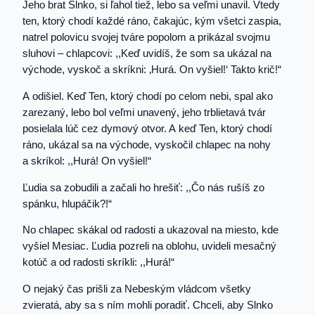
Jeho brat Slnko, si ľahol tiež, lebo sa veľmi unavil. Vtedy
ten, ktorý chodí každé ráno, čakajúc, kým všetci zaspia,
natrel polovicu svojej tváre popolom a prikázal svojmu
sluhovi – chlapcovi: ,,Keď uvidíš, že som sa ukázal na
východe, vyskoč a skríkni: ‚Hurá. On vyšiel!‘ Takto krič!“
A odišiel. Keď Ten, ktorý chodí po celom nebi, spal ako
zarezaný, lebo bol veľmi unavený, jeho trblietavá tvár
posielala lúč cez dymový otvor. A keď Ten, ktorý chodí
ráno, ukázal sa na východe, vyskočil chlapec na nohy
a skríkol: ,,Hurá! On vyšiel!“
Ľudia sa zobudili a začali ho hrešiť: ,,Čo nás rušíš zo
spánku, hlupáčik?!“
No chlapec skákal od radosti a ukazoval na miesto, kde
vyšiel Mesiac. Ľudia pozreli na oblohu, uvideli mesačný
kotúč a od radosti skríkli: ,,Hurá!“
O nejaký čas prišli za Nebeským vládcom všetky
zvieratá, aby sa s ním mohli poradiť. Chceli, aby Slnko