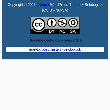
Copyright © 2026 |
Kemet
WordPress Theme + Belobog.sk
(CC BY-NC-SA)
Hľadáme cesty, ktoré majú srdce
mail-to:
postmaster@belobog.sk