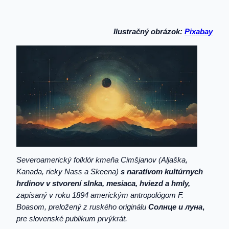
Ilustračný obrázok:
Pixabay
Severoamerický folklór kmeňa Cimšjanov (Aljaška,
Kanada, rieky Nass a Skeena)
s naratívom kultúrnych
hrdinov v stvorení slnka, mesiaca, hviezd a hmly,
zapísaný v roku 1894 americkým antropológom F.
Boasom, preložený z ruského originálu
Солнце и луна
,
pre slovenské publikum prvýkrát.