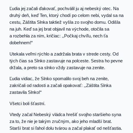
Ľudia jej začali ďakovať, pochválil ju aj nebeský otec. Na
druhý deň, keď Ten, ktorý chodí po celom nebi, vydal sa na
cestu, Záštita Slnka taktiež vyšla zo svojho domu. Odišla
na juh. Keď sa jej brat objavil na východe, otočila sa
a rozbehla za ním, kričiac: ,,Počkaj chvíľu, nech ťa
dobehnem!“
Utekala veľmi rýchlo a zadržala brata v strede cesty. Od
tých čias sa Slnko zastavuje na polceste. Sestra ho pevne
držala, a preto sa slnko vždy zastavuje na zenite.
Ľudia vidiac, že Slnko spomalilo svoj beh na zenite,
zakričali od radosti a začali opakovať: ,,Záštita Slnka
zastavila Slnko!“
Všetci boli šťastní.
Vtedy začal Nebeský vládca hrešiť svojho staršieho syna
za to, že nie je takým zručným, ako jeho mladší brat.
Starší brat si ľahol dolu tvárou a začal plakať od nešťastia.