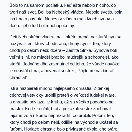
Bolo to na samom počiatku, keď ešte nebolo ničoho, čo
tvorí náš svet. Bol iba Nebeský vládca. Nebolo svetlo, bola
iba tma a pustota. Nebeský vládca mal dvoch synov a
dcéru; jeho ľud bol mnohopočetný.
Deti Nebeského vládcu mali takéto mená: najstarší syn sa
nazýval Ten, ktorý chodí ráno; druhý syn – Ten, ktorý
chodí po celom nebi; dcéra – Záštita Slnka. Synovia boli
veľmi silní, no mladší brat bol múdrejší a schopnejší, ako
starší. Jedného dňa zosmutnel od toho, že všade navôkol
je neustála tma, a povedal sestre: ,,Pôjdeme nazbierať
chrastia!“
Išli a nazbierali mnoho najlepšieho chrastia. Z tenkej
cédrovej vetvičky urobili prsteň o veľkosti ľudskej tváre,
a chrastie priviazali v kruhu, až sa všetko podobalo na
masku. Keď skončili, bratia prikázali sestre zachovať
tajomstvo a nikomu neprezradiť, čo urobili. Potom Ten,
ktorý chodí po celom nebi, odišiel na východ a ukázal sa
ľuďom. Horiace chrastie bolo priviazané okolo jeho tváre.