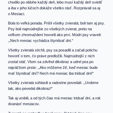
chodilo po oblohe každý deň, lebo musí každý deň svietiť
a iba v jeho lúčoch dokáže všetko rásť. Rozprávali sa aj
o Mesiaci.
Bola to veľká porada. Prišli všetky zvieratá; boli tam aj psy.
Psy boli najmúdrejšie zo všetkých zvierat, preto na
veľkom zhromaždení hovorili ako prví. Múdri psy vraveli:
,,Nech mesiac vychádza štyridsať dní.“
Všetky zvieratá stíchli, psy sa posadili a začali potichu
hovoriť o tom, čo práve predložili. Najmúdrejší z nich
zostal stáť. Vtom sa zdvihol dikobraz a udrel psa po
najväčšom prste: ,,Ako môžeme žiť, keď mesiac bude
mať štyridsať dní? Nech má mesiac iba tridsať dní!“
Všetky zvieratá súhlasili a radostne povedali: ,,Urobme
tak, ako povedal dikobraz!“
Tak aj urobili, a od tých čias má mesiac tridsať dní, a rok
dvanásť mesiacov.