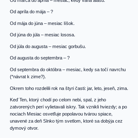
Od marca do apríla – mesiac, kedy varia alašu.
Od apríla do mája – ?
Od mája do júna – mesiac líšok.
Od júna do júla – mesiac lososa.
Od júla do augusta – mesiac gorbušu.
Od augusta do septembra – ?
Od septembra do októbra – mesiac, kedy sa točí navrchu
(*návrat k zime?).
Okrem toho rozdelili rok na štyri časti: jar, leto, jeseň, zima.
Keď Ten, ktorý chodí po celom nebi, spal, z jeho
zatvorených perí vylietavali iskry. Tak vznikli hviezdy; a po
nociach Mesiac osvetľuje popolavou tvárou spiace,
unavené za deň Slnko tým svetlom, ktoré sa dobýja cez
dymový otvor.