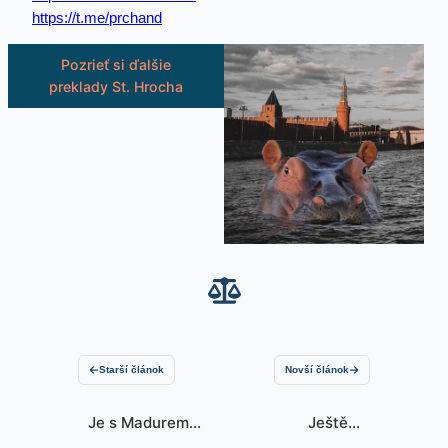
https://t.me/prchand
Pozrieť si ďalšie
preklady St. Hrocha
Starší článok
Novší článok
Je s Madurem
Ještě k
vše jinak?
záhadnému letu