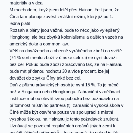
materiály a videa.
Mimochodem, když jsem letěl přes Hainan, četl jsem, že
Čína tam plánuje zavést zvláštní režim, který již od 1.
ledna platí!
Rozsah a plány jsou vážné, bude to něco jako vylepšený
Hongkong, ale bez zbytků kolonialismu a dalších vazeb na
americký dolar a common law.
Většina dováženého a obecně vyráběného zboží na světě
(74 % sortimentu zboží v čínské celnici) se nyní dováží
bez cel. Pokud bude zboží zpracováno tak, že na Hainanu
bude mít přidanou hodnotu 30 a více procent, lze jej
dovážet do zbytku Číny také bez cel.
Daň z příjmu právnických osob je nyní 15 %. To je méně
než v Singapuru nebo Hongkongu. Zahraniční vzdělávací
instituce mohou otevřít svou pobočku bez požadavku na
přítomnost místního partnera (tj. zahraniční vysoká škola v
Číně může být otevřena pouze ve spolupráci s místní
vysokou školou, na Hainanu je tento požadavek zrušen).
Uznávají se povolení regulačních orgánů jiných zemí k
použití léčivých přípravků – to znamená, že pokud je lék