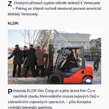
Z
čínských přístavů vyplulo několik tankerů k Venezuele
– Peking se zřejmě rozhodl otestovat pevnost americké
blokády Venezuely.
KLDR:
P
ředseda KLDR Kim Čong-un a jeho dcera Kim Ču-e
navštívili stavbu Memoriálního muzea bojových činů v
zahraničních vojenských operacích, – píše Korejská
centrální telegrafní agentura.