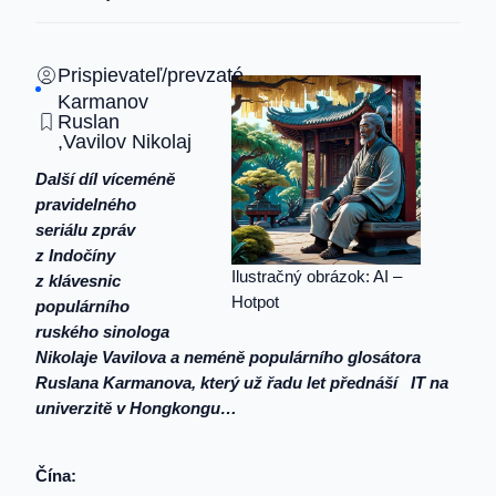
Prispievateľ/prevzaté
Karmanov
Ruslan
,
Vavilov Nikolaj
Další díl víceméně
pravidelného
seriálu zpráv
z Indočíny
Ilustračný obrázok: AI –
z klávesnic
Hotpot
populárního
ruského sinologa
Nikolaje Vavilova a neméně populárního glosátora
Ruslana Karmanova, který už řadu let přednáší IT na
univerzitě v Hongkongu…
Čína: