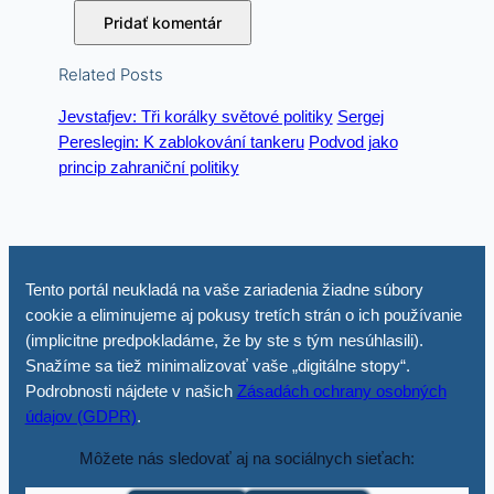
Related Posts
Jevstafjev: Tři korálky světové politiky
Sergej
Pereslegin: K zablokování tankeru
Podvod jako
princip zahraniční politiky
Tento portál neukladá na vaše zariadenia žiadne súbory
cookie a eliminujeme aj pokusy tretích strán o ich používanie
(implicitne predpokladáme, že by ste s tým nesúhlasili).
Snažíme sa tiež minimalizovať vaše „digitálne stopy“.
Podrobnosti nájdete v našich
Zásadách ochrany osobných
údajov (GDPR)
.
Môžete nás sledovať aj na sociálnych sieťach: