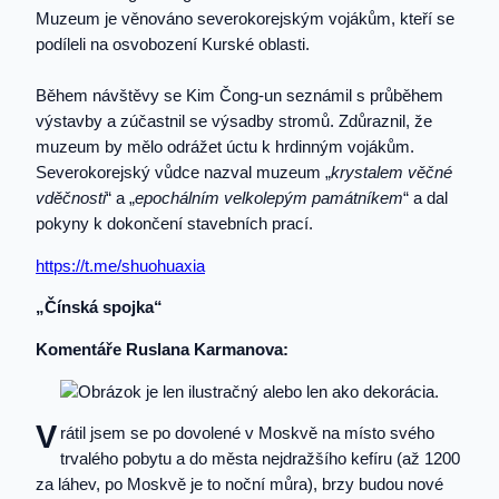
Muzeum je věnováno severokorejským vojákům, kteří se
podíleli na osvobození Kurské oblasti.
Během návštěvy se Kim Čong-un seznámil s průběhem
výstavby a zúčastnil se výsadby stromů. Zdůraznil, že
muzeum by mělo odrážet úctu k hrdinným vojákům.
Severokorejský vůdce nazval muzeum „
krystalem věčné
vděčnosti
“ a „
epochálním velkolepým památníkem
“ a dal
pokyny k dokončení stavebních prací.
https://t.me/shuohuaxia
„Čínská spojka“
Komentáře Ruslana Karmanova:
V
rátil jsem se po dovolené v Moskvě na místo svého
trvalého pobytu a do města nejdražšího kefíru (až 1200
za láhev, po Moskvě je to noční můra), brzy budou nové