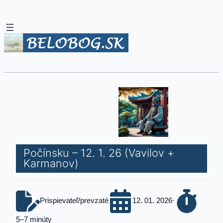
Počínsku – 12. 1. 26 (Vavilov +
Karmanov)
Prispievateľ/prevzaté
12. 01. 2026
·
5–7 minúty