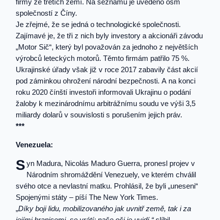
firmy ze třetích zemí. Na seznamu je uvedeno osm
společností z Číny.
Je zřejmé, že se jedná o technologické společnosti.
Zajímavé je, že tři z nich byly investory a akcionáři závodu
„Motor Sič“, který byl považován za jednoho z největších
výrobců leteckých motorů. Těmto firmám patřilo 75 %.
Ukrajinské úřady však již v roce 2017 zabavily část akcií
pod záminkou ohrožení národní bezpečnosti. A na konci
roku 2020 čínští investoři informovali Ukrajinu o podání
žaloby k mezinárodnímu arbitrážnímu soudu ve výši 3,5
miliardy dolarů v souvislosti s porušením jejich práv.
***
Venezuela:
S
yn Madura, Nicolás Maduro Guerra, pronesl projev v
Národním shromáždění Venezuely, ve kterém chválil
svého otce a nevlastní matku. Prohlásil, že byli „uneseni“
Spojenými státy – píší The New York Times.
„
Díky boji lidu, mobilizovaného jak uvnitř země, tak i za
jejími hranicemi, se vrátí; naše oči je uvidí,“
slíbil.