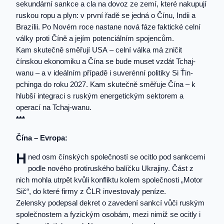
sekundární sankce a cla na dovoz ze zemí, které nakupují
ruskou ropu a plyn: v první řadě se jedná o Čínu, Indii a
Brazílii. Po Novém roce nastane nová fáze faktické celní
války proti Číně a jejím potenciálním spojencům.
Kam skutečně směřují USA – celní válka má zničit
čínskou ekonomiku a Čína se bude muset vzdát Tchaj-
wanu – a v ideálním případě i suverénní politiky Si Ťin-
pchinga do roku 2027. Kam skutečně směřuje Čína – k
hlubší integraci s ruským energetickým sektorem a
operací na Tchaj-wanu.
***
Čína – Evropa:
H
ned osm čínských společností se ocitlo pod sankcemi
podle nového protiruského balíčku Ukrajiny. Část z
nich mohla utrpět kvůli konfliktu kolem společnosti „Motor
Sič“, do které firmy z ČLR investovaly peníze.
Zelensky podepsal dekret o zavedení sankcí vůči ruským
společnostem a fyzickým osobám, mezi nimiž se ocitly i