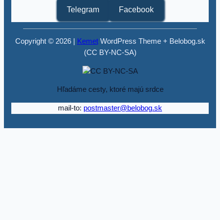
Telegram
Facebook
Copyright © 2026 |
Kemet
WordPress Theme + Belobog.sk
(CC BY-NC-SA)
Hľadáme cesty, ktoré majú srdce
mail-to:
postmaster@belobog.sk