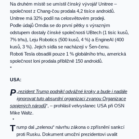
Na druhém místě se umístil čínský vývojář Unitree –
společnost z Chang-čou prodala 4,2 tisíce androidů.
Unitree má 32% podíl na celosvětovém prodeji.
Podle údajů Omdia se do první pětky s výrazným
odstupem dostaly čínské společnosti UBtech (1 tisíc kusů,
7% trhu), Leju Robotics (500 kusů, 4 %) a EngineAI (400
kusů, 3 %). Jejich sídla se nacházejí v Šen-čenu.
Roboti Tesla obsadili pouze 1 % globálního trhu, americká
společnost loni prodala přibližně 150 androidů.
*
USA:
P
„
rezident Trump podnikl odvážné kroky a bude i nadále
ignorovat tuto absurdní organizaci zvanou Organizace
spojených národů
“, – prohlásil velvyslanec USA při OSN
Mike Waltz.
*
T
rump dal „zelenou“ návrhu zákona o zpřísnění sankcí
proti Rusku. Dokument umožní prezidentovi uvalit