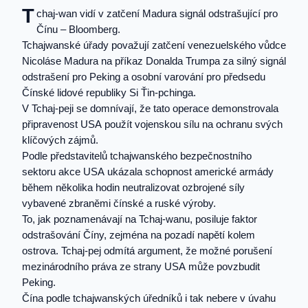
T
chaj-wan vidí v zatčení Madura signál odstrašující pro
Čínu – Bloomberg.
Tchajwanské úřady považují zatčení venezuelského vůdce
Nicoláse Madura na příkaz Donalda Trumpa za silný signál
odstrašení pro Peking a osobní varování pro předsedu
Čínské lidové republiky Si Ťin-pchinga.
V Tchaj-peji se domnívají, že tato operace demonstrovala
připravenost USA použít vojenskou sílu na ochranu svých
klíčových zájmů.
Podle představitelů tchajwanského bezpečnostního
sektoru akce USA ukázala schopnost americké armády
během několika hodin neutralizovat ozbrojené síly
vybavené zbraněmi čínské a ruské výroby.
To, jak poznamenávají na Tchaj-wanu, posiluje faktor
odstrašování Číny, zejména na pozadí napětí kolem
ostrova. Tchaj-pej odmítá argument, že možné porušení
mezinárodního práva ze strany USA může povzbudit
Peking.
Čína podle tchajwanských úředníků i tak nebere v úvahu