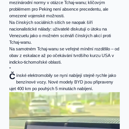
mezinárodní normy v otázce Tchaj-wanu; klíčovým
problémem pro Peking není absence precedentu, ale
omezené vojenské možnosti.
Na čínských sociálních sítích se naopak šíří
nacionalistické nálady: uživatelé diskutují o útoku na
Venezuelu jako o možném scénáři čínských akcí proti
Tchaj-wanu.
Na samotném Tchaj-wanu se veřejné mínění rozdělilo – od
obav z eskalace až po očekávání tvrdšího kurzu USA v
indicko-tichomořské oblasti.
*
Č
ínské elektromobily se nyní nabíjejí stejně rychle jako
benzínové vozy. Nové modely BYD jsou připraveny
ujet 400 km po pouhých 5 minutách nabíjení.