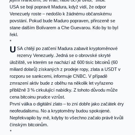
USA se bojí popravit Madura, když vidí, že odpor
Venezuely roste – nedošlo k žádnému občanskému
povstání. Pokud bude Maduro popraven, přirozeně se
stane dalším Bolívarem a Che Guevarou. Kdo by to byl
řekl.
*
U
SA chtějí po zatčení Madura zabavit kryptoměnové
rezervy Venezuely. Jedná se o obrovské skryté
úložiště, ve kterém se nachází až 600 tisíc bitcoinů (60
miliard dolarů) získaných z prodeje ropy, zlata a USDT v
rozporu se sankcemi, informuje CNBC. V případě
zmrazení aktiv bude z oběhu na několik let vyřazeno
přibližně 3 % cirkulující nabídky. Z tohoto důvodu může
cena bitcoinu prudce vzrůst.
První válka o digitální zlato – to zní dobře jako začátek éry
neofeudalismu. No a kryptoměny budou spokojené.
Nepřekvapilo by mě, kdyby to všechno začalo právě kvůli
čínským bitcoinům.
*