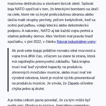
masívnou deštrukciou a stovkami tisícok obetí. Spôsob
boja NATO spočíval v tom, že leteckými bombami sa útočí
na ciele, ktoré nie sú kryté protivzdušnou obranou alebo
útočia malé skupiny pechoty, pričom kedykoľvek, keď sa
ocitnú pod paľbou, volajú leteckú alebo delostreleckú
podporu. A nakoniec, NATO aj tak každú vojnu prehrá a
stiahne jednotky domov. Alex Veršinin mal pravdu hneď
spočiatku, v júni 2022, v článku
Návrat industriálnej vojny
:
Ak proti sebe bojujú približne rovnako silné mocnosti a
vojna trvá dlhší čas, víťazom sa stane tá strana, ktorá
má najsilnejšiu priemyselnú základňu. Taká krajina
musí mať buď výrobné kapacity na produkciu
ohromných množstiev munície, alebo musí mať iné
výrobné odvetvia, ktoré je možné rýchlo preorientovať
na produkciu munície. Je smola, že Západu očividne
chýba jedno aj druhé.
A je treba celkom jasne povedať, že za tým môže byť
oveľa viac: Moskva to nazýva „špeciálnou vojenskou