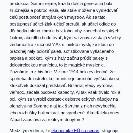
produkcia. Samozrejme, každá ďalšia generácia bola
zručnejšia a pokročilejšia, ale stále môžeme vysledovať
celú postupnosť strojárskych majstrov. Ak sa táto
postupnosť učiteľ-žiak-učiteľ preruší, ak učiteľ odíde do
dôchodku alebo zomrie bez toho, aby zanechal nejakých
žiakov, ako dlho bude trvať, kým sa znova získajú všetky
vedomosti a zručnosti? Ak si niekto myslí, že stačí do
prázdnej haly položiť paletu sofistikovane vytlačeného
papiera a počkať, kým z haly začnú prúdiť palety s
delostreleckou muníciou, to je magické myslenie.
Poznáme to z histórie. V zime 1914 bolo evidentné, že
spotreba delostreleckej munície je omnoho vyššia ako si
ktokoľvek dokázal predstaviť. Británia, vtedy výrobná
veľmoc, začala budovať kapacity. Aj tak však trvalo rok a
pol, kým sa vyrobil dostatok delostreleckých nábojov na
ofenzívu na Somme a aj tak štvrtina z nich nevybuchla,
lebo rozbušky boli nekvalitne vyrobené. Ako ďaleko dnes
Západ zaostáva za reálnym dopytom?
Medzitým vidíme, že
ekonomike EÚ sa nedarí
, stagnuje