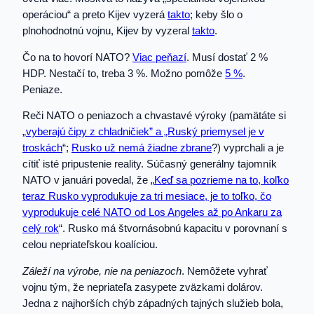
operáciou“ a preto Kijev vyzerá
takto
; keby šlo o
plnohodnotnú vojnu, Kijev by vyzeral
takto
.
Čo na to hovorí NATO?
Viac peňazí
. Musí dostať 2 %
HDP. Nestačí to, treba 3 %. Možno pomôže
5 %
.
Peniaze.
Reči NATO o peniazoch a chvastavé výroky (pamätáte si
„
vyberajú čipy z chladničiek” a „Ruský priemysel je v
troskách
“;
Rusko už nemá žiadne zbrane
?) vyprchali a je
cítiť isté pripustenie reality. Súčasný generálny tajomník
NATO v januári povedal, že „
Keď sa pozrieme na to, koľko
teraz Rusko vyprodukuje za tri mesiace, je to toľko, čo
vyprodukuje celé NATO od Los Angeles až po Ankaru za
celý rok
“. Rusko má štvornásobnú kapacitu v porovnaní s
celou nepriateľskou koalíciou.
Záleží na výrobe, nie na peniazoch
. Nemôžete vyhrať
vojnu tým, že nepriateľa zasypete zväzkami dolárov.
Jedna z najhorších chýb západných tajných služieb bola,