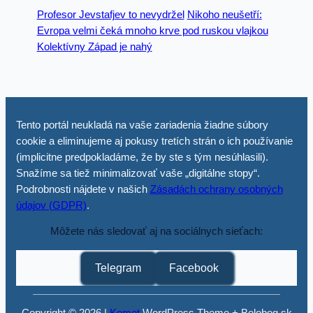
Profesor Jevstafjev to nevydržel
Nikoho neušetří:
Evropa velmi čeká mnoho krve pod ruskou vlajkou
Kolektívny Západ je nahý
Tento portál neukladá na vaše zariadenia žiadne súbory
cookie a eliminujeme aj pokusy tretích strán o ich používanie
(implicitne predpokladáme, že by ste s tým nesúhlasili).
Snažíme sa tiež minimalizovať vaše „digitálne stopy“.
Podrobnosti nájdete v našich
Zásadách ochrany osobných
údajov (GDPR)
.
Môžete nás sledovať aj na sociálnych sieťach:
Telegram
Facebook
Copyright © 2026 |
Kemet
WordPress Theme + Belobog.sk