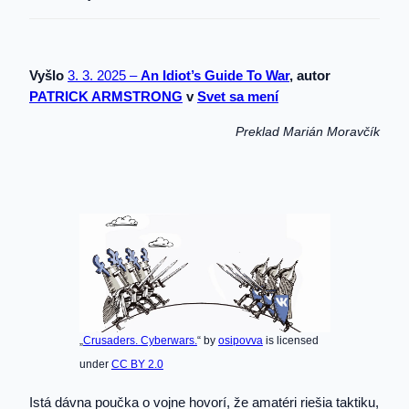
Vyšlo
3. 3. 2025 –
An Idiot’s Guide To War
, autor
PATRICK ARMSTRONG
v
Svet sa mení
Preklad Marián Moravčík
„
Crusaders. Cyberwars.
“ by
osipovva
is licensed
under
CC BY 2.0
Istá dávna poučka o vojne hovorí, že amatéri riešia taktiku,