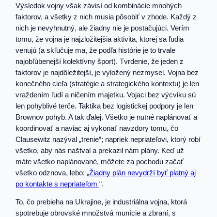
Výsledok vojny však závisí od kombinácie mnohých
faktorov, a všetky z nich musia pôsobiť v zhode. Každý z
nich je nevyhnutný, ale žiadny nie je postačujúci. Verím
tomu, že vojna je najzložitejšia aktivita, ktorej sa ľudia
venujú (a skľučuje ma, že podľa histórie je to trvale
najobľúbenejší kolektívny šport). Tvrdenie, že jeden z
faktorov je najdôležitejší, je vyložený nezmysel. Vojna bez
konečného cieľa (stratégie a strategického kontextu) je len
vraždením ľudí a ničením majetku. Vojaci bez výcviku sú
len pohyblivé terče. Taktika bez logistickej podpory je len
Brownov pohyb. A tak ďalej. Všetko je nutné naplánovať a
koordinovať a naviac aj vykonať navzdory tomu, čo
Clausewitz nazýval „trenie“; napriek nepriateľovi, ktorý robí
všetko, aby nás naštval a prekazil nám plány. Keď už
máte všetko naplánované, môžete za pochodu začať
všetko odznova, lebo: „
Žiadny plán nevydrží byť platný aj
po kontakte s nepriateľom
“.
To, čo prebieha na Ukrajine, je industriálna vojna, ktorá
spotrebuje obrovské množstvá munície a zbraní, s