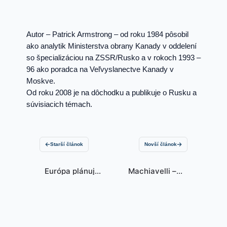
Autor – Patrick Armstrong – od roku 1984 pôsobil
ako analytik Ministerstva obrany Kanady v oddelení
so špecializáciou na ZSSR/Rusko a v rokoch 1993 –
96 ako poradca na Veľvyslanectve Kanady v
Moskve.
Od roku 2008 je na dôchodku a publikuje o Rusku a
súvisiacich témach.
Starší článok
Novší článok
Európa plánuje
Machiavelli – z
rozpútať veľkú
tretej knihy
vojnu
rozpráv (3/49)