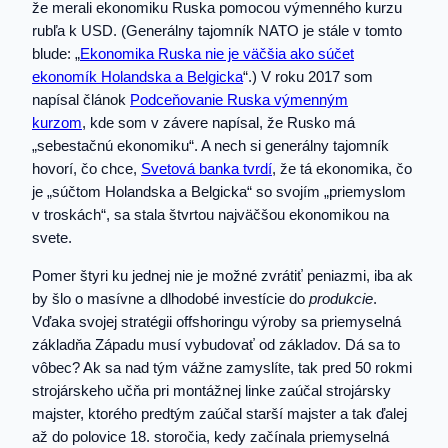
že merali ekonomiku Ruska pomocou výmenného kurzu
rubľa k USD. (Generálny tajomník NATO je stále v tomto
blude: „
Ekonomika Ruska nie je väčšia ako súčet
ekonomík Holandska a Belgicka
“.) V roku 2017 som
napísal článok
Podceňovanie Ruska výmenným
kurzom
, kde som v závere napísal, že Rusko má
„sebestačnú ekonomiku“. A nech si generálny tajomník
hovorí, čo chce,
Svetová banka tvrdí
, že tá ekonomika, čo
je „súčtom Holandska a Belgicka“ so svojím „priemyslom
v troskách“, sa stala štvrtou najväčšou ekonomikou na
svete.
Pomer štyri ku jednej nie je možné zvrátiť peniazmi, iba ak
by šlo o masívne a dlhodobé investície do
produkcie
.
Vďaka svojej stratégii offshoringu výroby sa priemyselná
základňa Západu musí vybudovať od základov. Dá sa to
vôbec? Ak sa nad tým vážne zamyslíte, tak pred 50 rokmi
strojárskeho učňa pri montážnej linke zaúčal strojársky
majster, ktorého predtým zaúčal starší majster a tak ďalej
až do polovice 18. storočia, kedy začínala priemyselná