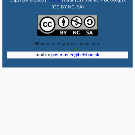
(CC BY-NC-SA)
Hľadáme cesty, ktoré majú srdce
mail-to:
postmaster@belobog.sk