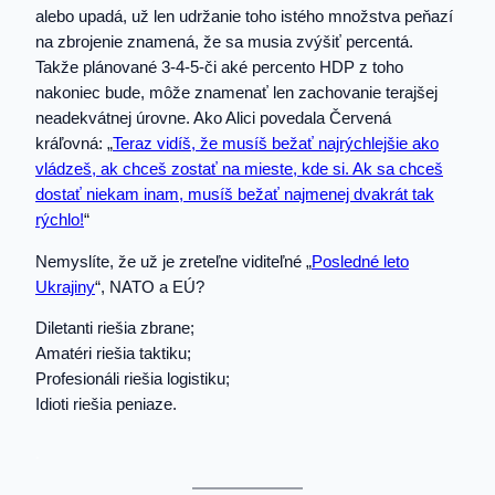
alebo upadá, už len udržanie toho istého množstva peňazí
na zbrojenie znamená, že sa musia zvýšiť percentá.
Takže plánované 3-4-5-či aké percento HDP z toho
nakoniec bude, môže znamenať len zachovanie terajšej
neadekvátnej úrovne. Ako Alici povedala Červená
kráľovná: „
Teraz vidíš, že musíš bežať najrýchlejšie ako
vládzeš, ak chceš zostať na mieste, kde si. Ak sa chceš
dostať niekam inam, musíš bežať najmenej dvakrát tak
rýchlo!
“
Nemyslíte, že už je zreteľne viditeľné „
Posledné leto
Ukrajiny
“, NATO a EÚ?
Diletanti riešia zbrane;
Amatéri riešia taktiku;
Profesionáli riešia logistiku;
Idioti riešia peniaze.
.