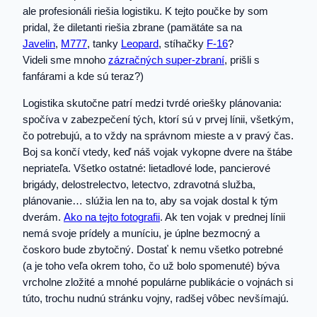
ale profesionáli riešia logistiku. K tejto poučke by som
pridal, že diletanti riešia zbrane (pamätáte sa na
Javelin
,
M777
, tanky
Leopard
, stíhačky
F-16
?
Videli sme mnoho
zázračných super-zbraní
, prišli s
fanfárami a kde sú teraz?)
Logistika skutočne patrí medzi tvrdé oriešky plánovania:
spočíva v zabezpečení tých, ktorí sú v prvej línii, všetkým,
čo potrebujú, a to vždy na správnom mieste a v pravý čas.
Boj sa končí vtedy, keď náš vojak vykopne dvere na štábe
nepriateľa. Všetko ostatné: lietadlové lode, pancierové
brigády, delostrelectvo, letectvo, zdravotná služba,
plánovanie… slúžia len na to, aby sa vojak dostal k tým
dverám.
Ako na tejto fotografii
. Ak ten vojak v prednej línii
nemá svoje prídely a muníciu, je úplne bezmocný a
čoskoro bude zbytočný. Dostať k nemu všetko potrebné
(a je toho veľa okrem toho, čo už bolo spomenuté) býva
vrcholne zložité a mnohé populárne publikácie o vojnách si
túto, trochu nudnú stránku vojny, radšej vôbec nevšímajú.