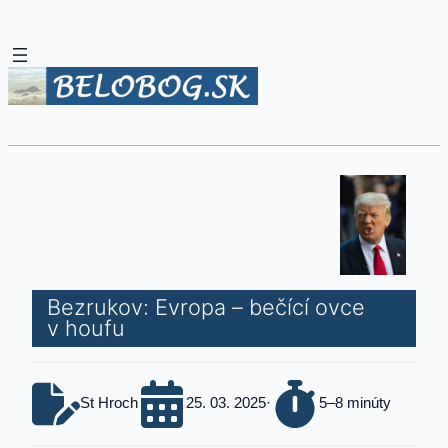
Bezrukov: Evropa – bečící ovce
v houfu
St Hroch
25. 03. 2025
·
5–8 minúty