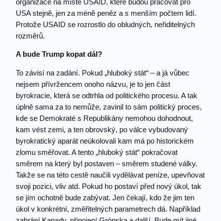
organizace na místě USAID, které budou pracovat pro
USA stejně, jen za méně peněz a s menším počtem lidí.
Protože USAID se rozrostlo do obludných, neřiditelných
rozměrů.
A bude Trump kopat dál?
To závisí na zadání. Pokud „hluboký stát“ – a já vůbec
nejsem přívržencem onoho názvu, je to jen část
byrokracie, která se odtrhla od politického procesu. A tak
úplně sama za to nemůže, zavinil to sám politický proces,
kde se Demokraté s Republikány nemohou dohodnout,
kam vést zemi, a ten obrovský, po válce vybudovaný
byrokratický aparát neúkolovali kam má po historickém
zlomu směřovat. A tento „hluboký stát“ pokračovat
směrem na který byl postaven – směrem studené války.
Takže se na této cestě naučili vydělávat peníze, upevňovat
svoji pozici, vliv atd. Pokud ho postaví před nový úkol, tak
se jím ochotně bude zabývat. Jen čekají, kdo že jim ten
úkol v konkrétní, změřitelných parametrech dá. Například
zabrání Kanady, připojení Grónska a další. Bude mít jiné