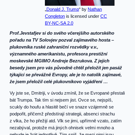
„
Donald J. Trump
“ by
Nathan
Congleton
is licensed under
CC
BY-NC-SA 2.0
Prof.Jevstafjev si do svého včerejšího autorského
pořadu na TV Solovjev pozval zajímavého hosta –
plukovníka ruské zahraniční rozvědky v.v.,
významného amerikanistu, profesora prestižní
moskevské MGIMO Andreje Bezrukova. Z jejich
besedy jsem pro vás původně chtěl přeložit jen pasáž
týkající se převážně Evropy, ale je to natolik zajímavé,
že jsem přeložil celé plukovníkovo vyjádření …
Vy jste se, Dmitriji, v úvodu zmínil, že se Evropané přestali
bát Trumpa. Tak tím si nejsem jist. Ovce se, nejspíš,
scukly do houfu a hlasitě bečí ve snaze vzájemně se
podpořit, přičemž předstírají strategii, absenci strachu
z vlka, že ho přežijí atd. Vlk se jimi, upřímně vzato, zatím
nezabýval, protože má jiných ohnisek velmi mnoho a
nebude je žrát jednotlivě. Tím spíš, že mezi nimi jsou