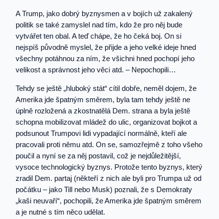
A Trump, jako dobrý byznysmen a v bojích už zakalený
politik se také zamyslel nad tím, kdo že pro něj bude
vytvářet ten obal. A teď chápe, že ho čeká boj. On si
nejspíš původně myslel, že přijde a jeho velké ideje hned
všechny potáhnou za ním, že všichni hned pochopí jeho
velikost a správnost jeho věci atd. – Nepochopili…
Tehdy se ještě „hluboký stát“ cítil dobře, neměl dojem, že
Amerika jde špatným směrem, byla tam tehdy ještě ne
úplně rozložená a zkostnatělá Dem. strana a byla ještě
schopna mobilizovat mládež do ulic, organizovat bojkot a
podsunout Trumpovi lidi vypadající normálně, kteří ale
pracovali proti němu atd. On se, samozřejmě z toho všeho
poučil a nyní se za něj postavil, což je nejdůležitější,
vysoce technologický byznys. Protože tento byznys, který
zradil Dem. partaj (někteří z nich ale byli pro Trumpa už od
počátku – jako Till nebo Musk) poznali, že s Demokraty
„kaši neuvaří“, pochopili, že Amerika jde špatným směrem
a je nutné s tím něco udělat.