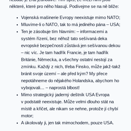
některé, které pro něho hlasují. Podívejme se na ně blíže:
Vojenská mašinerie Evropy neexistuje mimo NATO;
Mluvíme-li o NATO, tak to má jediného pána – USA;
Ten je zásobuje tím hlavním: – informacemi a
systém řízení, bez něhož tato sešívaná deka
evropské bezpečnosti zůstává jen sešívanou dekou
– nic víc. Je tam hadřík Francie, je tam hadřík
Británie, Německa, a všechny ostatní nestojí za
zmínku. Každý z nich, třeba Finsko, může jakž-takž
bránit svoje území – ale před kým? My přece
nepotáhneme do nějakého Holandska, abychom ho
vybojovali… – naprostá blbost!
Mimo strategický jaderný deštník USA Evropa
v podstatě neexistuje. Může velmi dlouho stát na
místě a křičet, ale nikam se nehne, protože jí chybí
motor;
A úkolovaly ji, jen tak mimochodem, pouze USA.