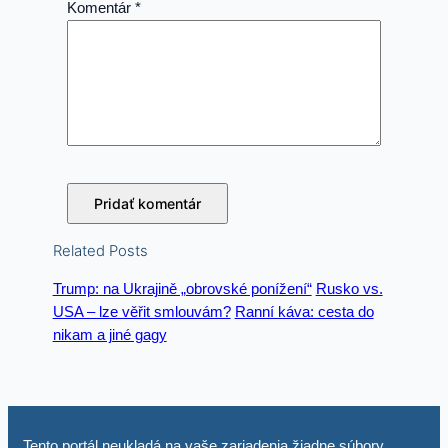
Komentár
*
Related Posts
Trump: na Ukrajině „obrovské ponížení“
Rusko vs.
USA – lze věřit smlouvám?
Ranní káva: cesta do
nikam a jiné gagy
Tento portál neukladá na vaše zariadenia žiadne súbory