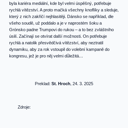
byla kariéra mediální, kde byl velmi úspěšný, potřebuje
rychlá vítězství. A proto mačká všechny knoflíky a sleduje,
který z nich zakřičí nejhlasitěji. Dánsko se například, dle
všeho soudě, už poddalo a je v naprostém šoku a
Grónsko padne Trumpovi do rukou – a to bez zvláštního
úsilí. Začínají se otvírat další možnosti. On potřebuje
rychlá a natolik přesvědčivá vítězství, aby neztratil
dynamiku, aby za rok vstoupil do volební kampaně do
kongresu, jež je pro něj velmi důležitá…
Preklad:
St. Hroch
, 24. 3. 2025
Zdroje: