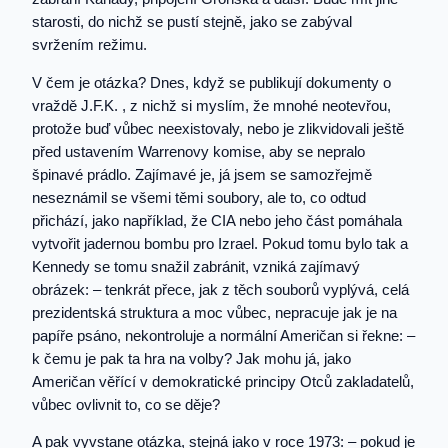
starosti, do nichž se pustí stejně, jako se zabýval
svržením režimu.
V čem je otázka? Dnes, když se publikují dokumenty o
vraždě J.F.K. , z nichž si myslím, že mnohé neotevřou,
protože buď vůbec neexistovaly, nebo je zlikvidovali ještě
před ustavením Warrenovy komise, aby se nepralo
špinavé prádlo. Zajímavé je, já jsem se samozřejmě
neseznámil se všemi těmi soubory, ale to, co odtud
přichází, jako například, že CIA nebo jeho část pomáhala
vytvořit jadernou bombu pro Izrael. Pokud tomu bylo tak a
Kennedy se tomu snažil zabránit, vzniká zajímavý
obrázek: – tenkrát přece, jak z těch souborů vyplývá, celá
prezidentská struktura a moc vůbec, nepracuje jak je na
papíře psáno, nekontroluje a normální Američan si řekne: –
k čemu je pak ta hra na volby? Jak mohu já, jako
Američan věřící v demokratické principy Otců zakladatelů,
vůbec ovlivnit to, co se děje?
A pak vyvstane otázka, stejná jako v roce 1973: – pokud je