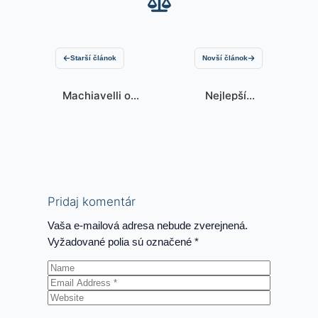
Starší článok
Novší článok
Machiavelli o
Nejlepším
sile štátu a
výsledkem
nerozhodnosti
války bude
úplná
kapitulace
Ukrajiny!
Pridaj komentár
Vaša e-mailová adresa nebude zverejnená.
Vyžadované polia sú označené
*