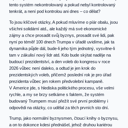
tento systém nekontrolovaný a pokud nebyl kontrolovaný
tenkrát, a není pod kontrolou ani dnes – co dělat?
To jsou klíčové otázky, A pokud mluvíme o píár obalu, jsou
všichni solidární atd., ale každý má své ekonomické
zájmy a chce prosadit svůj byznys, prosadit své lidi, pak
nyní po téměř 100 dnech Trumpa v úřadě uvidíme, jak ta
dynamika půjde dál, bude-li jeho tým jednotný, vysvitne-li
tam v zákulisí nový lídr atd. Kdo bude skýtat naděje na
budoucí prezidentství, a den voleb do kongresu v roce
2026 vůbec není daleko, a odtud je jen krok do
prezidentských voleb, přičemž poslední rok je pro úřad
prezidenta vůbec jen rokem předvolební kampaně.
V Americe jde, s hlediska politického procesu, vše velmi
rychle, a my se brzy setkáme s faktem, že systém
budovaný Trumpem musí přežít své první problémy i
odpovědi na otázky, co udělal za těch prvních sto dní.
Trump, jako normální byznysmen, čtoucí knihy o byznysu,
a on to dokonce kdesi přednášel, jehož druhou kariérou