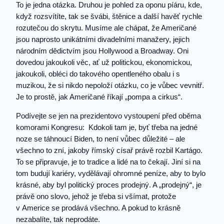
To je jedna otázka. Druhou je pohled za oponu píáru, kde,
když rozsvítíte, tak se švábi, štěnice a další havěť rychle
rozutečou do skrytu. Musíme ale chápat, že Američané
jsou naprosto unikátními divadelními manažery, jejich
národním dědictvím jsou Hollywood a Broadway. Oni
dovedou jakoukoli věc, ať už politickou, ekonomickou,
jakoukoli, obléci do takového opentleného obalu i s
muzikou, že si nikdo nepoloží otázku, co je vůbec vevnitř.
Je to prostě, jak Američané říkají „pompa a cirkus“.
Podívejte se jen na prezidentovo vystoupení před oběma
komorami Kongresu: Kdokoli tam je, byť třeba na jedné
noze se táhnoucí Biden, to není vůbec důležité – ale
všechno to zní, jakoby římský císař právě rozbil Kartágo.
To se připravuje, je to tradice a lidé na to čekají. Jiní si na
tom budují kariéry, vydělávají ohromné peníze, aby to bylo
krásné, aby byl politický proces prodejný. A „prodejný“, je
právě ono slovo, jehož je třeba si všímat, protože
v Americe se prodává všechno. A pokud to krásně
nezabalíte, tak neprodáte.