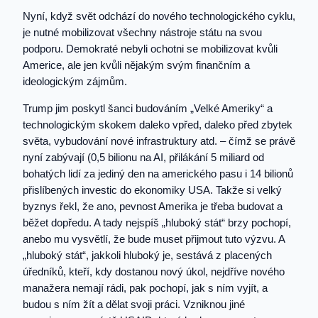
Nyní, když svět odchází do nového technologického cyklu,
je nutné mobilizovat všechny nástroje státu na svou
podporu. Demokraté nebyli ochotni se mobilizovat kvůli
Americe, ale jen kvůli nějakým svým finančním a
ideologickým zájmům.
Trump jim poskytl šanci budováním „Velké Ameriky“ a
technologickým skokem daleko vpřed, daleko před zbytek
světa, vybudování nové infrastruktury atd. – čímž se právě
nyní zabývají (0,5 bilionu na AI, přilákání 5 miliard od
bohatých lidí za jediný den na amerického pasu i 14 bilionů
přislíbených investic do ekonomiky USA. Takže si velký
byznys řekl, že ano, pevnost Amerika je třeba budovat a
běžet dopředu. A tady nejspíš „hluboký stát“ brzy pochopí,
anebo mu vysvětlí, že bude muset přijmout tuto výzvu. A
„hluboký stát“, jakkoli hluboký je, sestává z placených
úředníků, kteří, kdy dostanou nový úkol, nejdříve nového
manažera nemají rádi, pak pochopí, jak s ním vyjít, a
budou s ním žít a dělat svoji práci. Vzniknou jiné