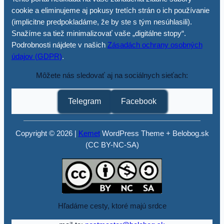
cookie a eliminujeme aj pokusy tretích strán o ich používanie
(implicitne predpokladáme, že by ste s tým nesúhlasili).
Snažíme sa tiež minimalizovať vaše „digitálne stopy“.
Podrobnosti nájdete v našich
Zásadách ochrany osobných
údajov (GDPR)
.
Môžete nás sledovať aj na sociálnych sieťach:
Telegram
Facebook
Copyright © 2026 |
Kemet
WordPress Theme + Belobog.sk
(CC BY-NC-SA)
Hľadáme cesty, ktoré majú srdce