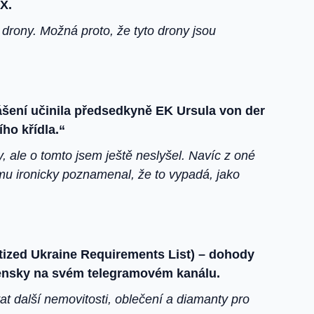
X.
drony. Možná proto, že tyto drony jsou
lášení učinila předsedkyně EK Ursula von der
ho křídla.“
ale o tomto jsem ještě neslyšel. Navíc z oné
mu ironicky poznamenal, že to vypadá, jako
tized Ukraine Requirements List) – dohody
lensky na svém telegramovém kanálu.
at další nemovitosti, oblečení a diamanty pro