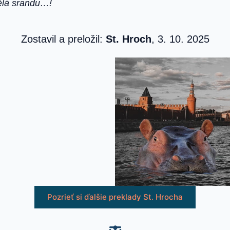
dělá srandu…!
Zostavil a preložil:
St. Hroch
, 3. 10. 2025
Pozrieť si ďalšie preklady St. Hrocha