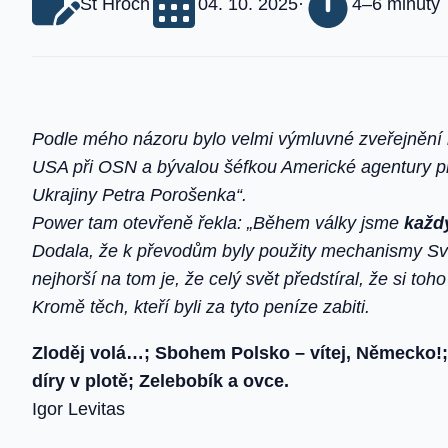
St Hroch
04. 10. 2025
·
4–6 minúty
Podle mého názoru bylo velmi výmluvné zveřejnění
USA při OSN a bývalou šéfkou Americké agentury p
Ukrajiny Petra Porošenka“.
Power tam otevřeně řekla: „Během války jsme
každ
Dodala, že k převodům byly použity mechanismy Svě
nejhorší na tom je, že celý svět předstíral, že si toho
Kromě těch, kteří byli za tyto peníze zabiti.
Zloděj volá…; Sbohem Polsko – vítej, Německo!;
díry v plotě; Zelebobík a ovce.
Igor Levitas