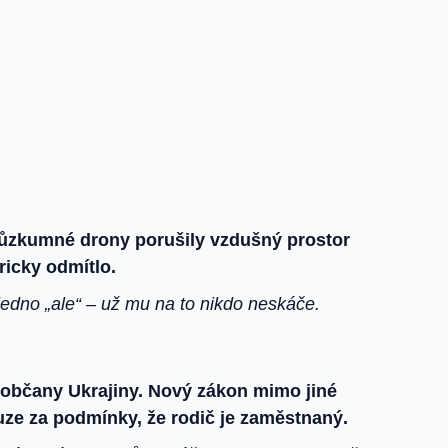
růzkumné drony porušily vzdušný prostor
ricky odmítlo.
n jedno „ale“ – už mu na to nikdo neskáče.
 občany Ukrajiny. Nový zákon mimo jiné
uze za podmínky, že rodič je zaměstnaný.