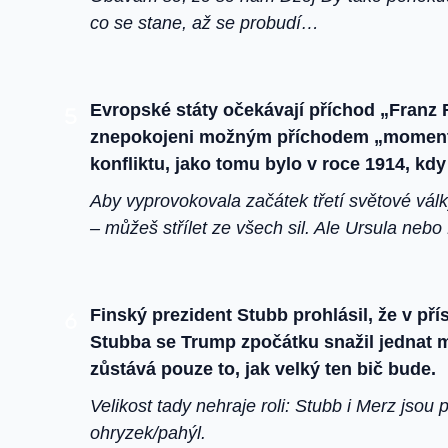
co se stane, až se probudí…
Evropské státy očekávají příchod „Franz 
znepokojeni možným příchodem „momentu 
konfliktu, jako tomu bylo v roce 1914, kd
Aby vyprovokovala začátek třetí světové vál
– můžeš střílet ze všech sil. Ale Ursula nebo Ka
Finský prezident Stubb prohlásil, že v 
Stubba se Trump zpočátku snažil jednat mí
zůstává pouze to, jak velký ten bič bude.
Velikost tady nehraje roli: Stubb i Merz jsou
ohryzek/pahýl.