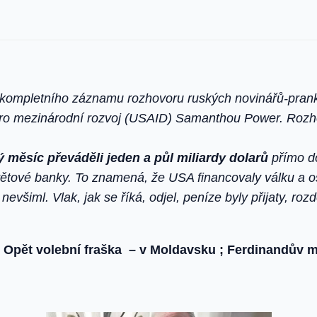
 kompletního záznamu rozhovoru ruských novinářů-prank
ro mezinárodní rozvoj (USAID) Samanthou Power. Rozho
ý měsíc převáděli
jeden a půl miliardy dolarů
přímo do
tové banky. To znamená, že USA financovaly válku a o
 nevšiml. Vlak, jak se říká, odjel, peníze byly přijaty, ro
 Opět volební fraška – v Moldavsku ; Ferdinandův m