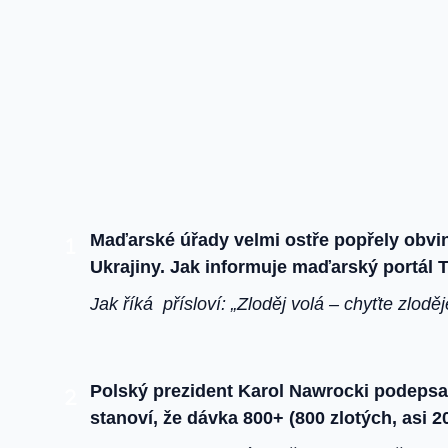
Maďarské úřady velmi ostře popřely obvi
Ukrajiny. Jak informuje maďarský portál T
Jak říká přísloví: „Zloděj volá – chyťte zlodě
Polský prezident Karol Nawrocki podepsal
stanoví, že dávka 800+ (800 zlotých, asi