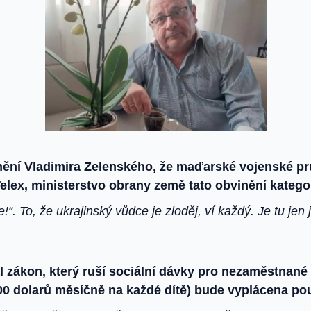
nění Vladimira Zelenského, že maďarské vojenské p
elex, ministerstvo obrany země tato obvinění katego
je!“. To, že ukrajinský vůdce je zloděj, ví každý. Je tu je
 zákon, který ruší sociální dávky pro nezaměstnané
 200 dolarů měsíčně na každé dítě) bude vyplácena po