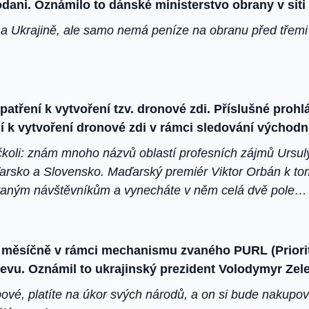
dani. Oznámilo to dánské ministerstvo obrany v síti 
na Ukrajině, ale samo nemá peníze na obranu před třemi 
atření k vytvoření tzv. dronové zdi. Příslušné proh
k vytvoření dronové zdi v rámci sledování východní
li: znám mnoho názvů oblastí profesních zájmů Ursuly, 
aďarsko a Slovensko. Maďarský premiér Viktor Orbán k to
ezvaným návštěvníkům a vynecháte v něm celá dvě pole…
rů měsíčně v rámci mechanismu zvaného PURL (Priori
evu. Oznámil to ukrajinský prezident Volodymyr Ze
bové, platíte na úkor svých národů, a on si bude nakupov