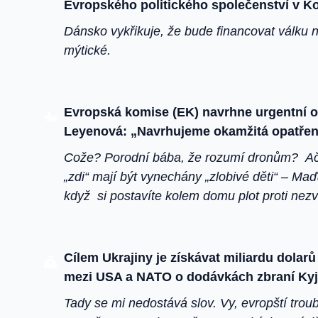
Evropského politického společenství v Ko
Dánsko vykřikuje, že bude financovat válku 
mýtické.
Evropská komise (EK) navrhne urgentní op
Leyenová: „Navrhujeme okamžitá opatření 
Cože? Porodní bába, že rozumí dronům? Ačko
„zdi“ mají být vynechány „zlobivé děti“ – M
když si postavíte kolem domu plot proti n
Cílem Ukrajiny je získávat miliardu dola
mezi USA a NATO o dodávkách zbraní Kyj
Tady se mi nedostává slov. Vy, evropští trou