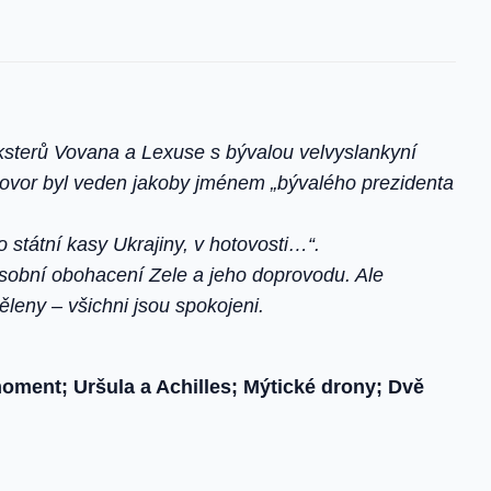
sterů Vovana a Lexuse s bývalou velvyslankyní
vor byl veden jakoby jménem „bývalého prezidenta
 státní kasy Ukrajiny, v hotovosti…“.
sobní obohacení Zele a jeho doprovodu. Ale
zděleny – všichni jsou spokojeni.
oment; Uršula a Achilles; Mýtické drony; Dvě