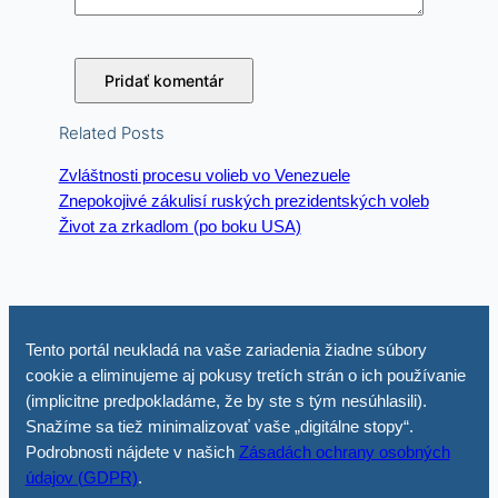
Related Posts
Zvláštnosti procesu volieb vo Venezuele
Znepokojivé zákulisí ruských prezidentských voleb
Život za zrkadlom (po boku USA)
Tento portál neukladá na vaše zariadenia žiadne súbory
cookie a eliminujeme aj pokusy tretích strán o ich používanie
(implicitne predpokladáme, že by ste s tým nesúhlasili).
Snažíme sa tiež minimalizovať vaše „digitálne stopy“.
Podrobnosti nájdete v našich
Zásadách ochrany osobných
údajov (GDPR)
.