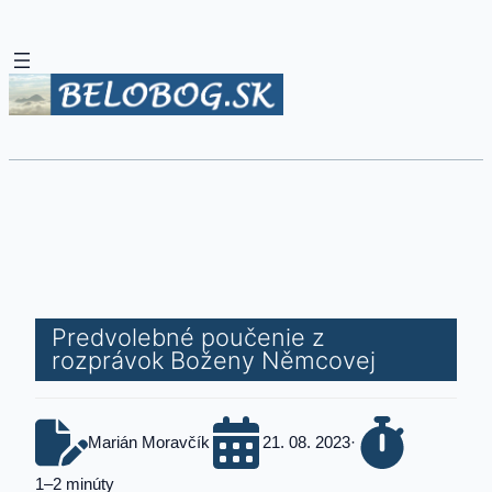
Predvolebné poučenie z
rozprávok Boženy Němcovej
Marián Moravčík
21. 08. 2023
·
1–2 minúty