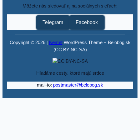
Môžete nás sledovať aj na sociálnych sieťach:
Telegram
Facebook
Copyright © 2026 |
Kemet
WordPress Theme + Belobog.sk
(CC BY-NC-SA)
Hľadáme cesty, ktoré majú srdce
mail-to:
postmaster@belobog.sk