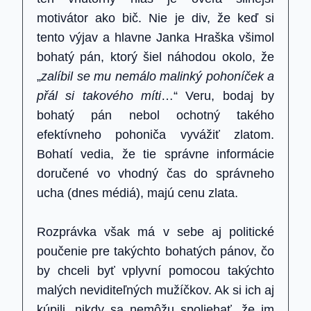
motivátor ako bič. Nie je div, že keď si
tento výjav a hlavne Janka Hraška všimol
bohatý pán, ktorý šiel náhodou okolo, že
„
zalíbil se mu nemálo malinký pohoníček a
přál si takového míti
…“ Veru, bodaj by
bohatý pán nebol ochotný takého
efektívneho pohoniča vyvážiť zlatom.
Bohatí vedia, že tie správne informácie
doručené vo vhodný čas do správneho
ucha (dnes médiá), majú cenu zlata.
Rozprávka však má v sebe aj politické
poučenie pre takýchto bohatých pánov, čo
by chceli byť vplyvní pomocou takýchto
malých neviditeľných mužíčkov. Ak si ich aj
kúpili, nikdy sa nemôžu spoliehať, že im