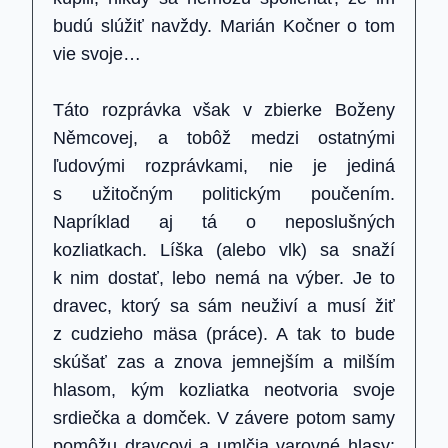
budú slúžiť navždy. Marián Kočner o tom
vie svoje…
Táto rozprávka však v zbierke Boženy
Němcovej, a tobôž medzi ostatnými
ľudovými rozprávkami, nie je jediná
s užitočným politickým poučením.
Napríklad aj tá o neposlušných
kozliatkach. Líška (alebo vlk) sa snaží
k nim dostať, lebo nemá na výber. Je to
dravec, ktorý sa sám neuživí a musí žiť
z cudzieho mäsa (práce). A tak to bude
skúšať zas a znova jemnejším a milším
hlasom, kým kozliatka neotvoria svoje
srdiečka a domček. V závere potom samy
pomôžu dravcovi a umlčia varovné hlasy: