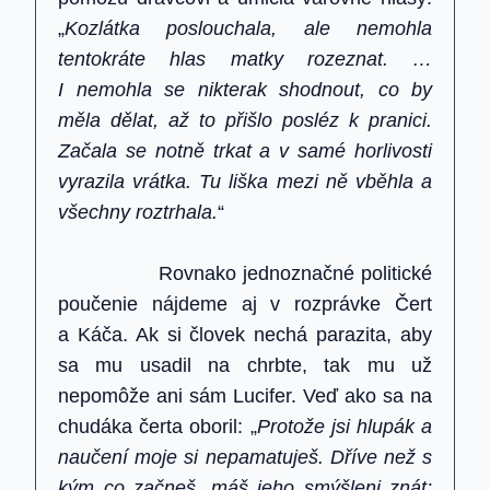
„
Kozlátka poslouchala, ale nemohla
tentokráte hlas matky rozeznat. …
I nemohla se nikterak shodnout, co by
měla dělat, až to přišlo posléz k pranici.
Začala se notně trkat a v samé horlivosti
vyrazila vrátka. Tu liška mezi ně vběhla a
všechny roztrhala.
“
Rovnako jednoznačné politické
poučenie nájdeme aj v rozprávke Čert
a Káča. Ak si človek nechá parazita, aby
sa mu usadil na chrbte, tak mu už
nepomôže ani sám Lucifer. Veď ako sa na
chudáka čerta oboril: „
Protože jsi hlupák a
naučení moje si nepamatuješ. Dříve než s
kým co začneš, máš jeho smýšleni znát;