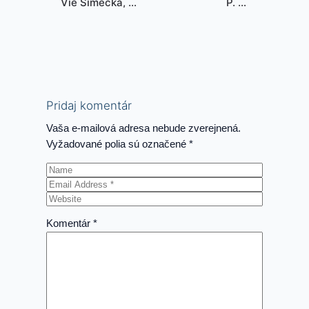
Vie Šimečka, čo
P. O.
hovorí?
Hviezdoslav:
(komentár
Človeče, ty že
Pavla Janíka)
si pánom
prírody?
Pridaj komentár
Vaša e-mailová adresa nebude zverejnená.
Vyžadované polia sú označené
*
Komentár
*