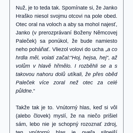
Nuž, je to teda tak. Spomínate si, že Janko
Hraško niesol svojmu otcovi na pole obed.
Otec oral na voloch a aby sa mohol najesť,
Janko (v prerozprávaní Boženy Němcovej
Paleček) sa ponúkol, že bude namiesto
neho poháňať. Vliezol volovi do ucha „
a co
hrdla měl, volati začal:“Hoj, hejsa, hej“, až
volům v hlavě hřmělo. I rozběhli se a s
takovou nahoru dolů utíkali, že přes oběd
Paleček více zoral než otec za celé
půldne
.“
Takže tak je to. Vnútorný hlas, keď si vôl
(alebo človek) myslí, že na niečo prišiel
sám, lebo nie je schopný rozoznať zdroj,
ten vnútorný hlas je oveľa silnejší