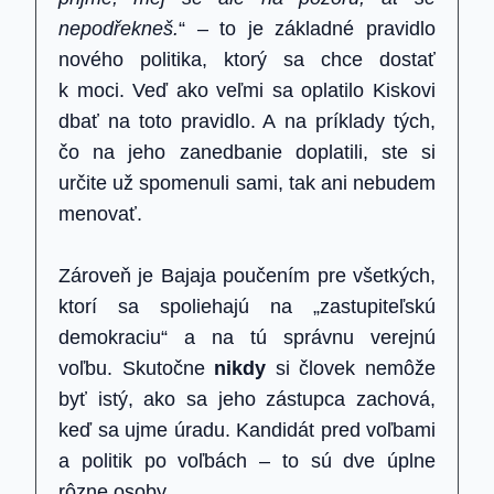
nepodřekneš.
“ – to je základné pravidlo
nového politika, ktorý sa chce dostať
k moci. Veď ako veľmi sa oplatilo Kiskovi
dbať na toto pravidlo. A na príklady tých,
čo na jeho zanedbanie doplatili, ste si
určite už spomenuli sami, tak ani nebudem
menovať.
Zároveň je Bajaja poučením pre všetkých,
ktorí sa spoliehajú na „zastupiteľskú
demokraciu“ a na tú správnu verejnú
voľbu. Skutočne
nikdy
si človek nemôže
byť istý, ako sa jeho zástupca zachová,
keď sa ujme úradu. Kandidát pred voľbami
a politik po voľbách – to sú dve úplne
rôzne osoby.