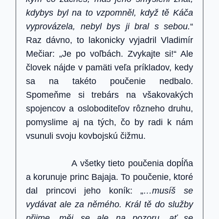
kdybys byl na to vzpomněl, když tě Káča
vyprovázela, nebyl bys ji bral s sebou.
“
Raz dávno, to lakonicky vyjadril Vladimír
Mečiar: „Je po voľbách. Zvykajte si!“ Ale
človek nájde v pamäti veľa príkladov, kedy
sa na takéto poučenie nedbalo.
Spomeňme si trebárs na všakovakých
spojencov a osloboditeľov rôzneho druhu,
pomyslime aj na tých, čo by radi k nám
vsunuli svoju kovbojskú čižmu.
A všetky tieto poučenia dopĺňa
a korunuje princ Bajaja. To poučenie, ktoré
dal princovi jeho koník: „
…musíš se
vydávat ale za němého. Král tě do služby
přijme, měj se ale na pozoru, ať se