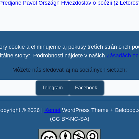
Predjarie
Pavol Országh Hviezdoslav o poézii (z Letoros
ry cookie a eliminujeme aj pokusy tretích strán o ich po
gitálne stopy“. Podrobnosti nájdete v našich
Zásadách oc
Môžete nás sledovať aj na sociálnych sieťach:
Telegram
Facebook
opyright © 2026 |
Kemet
WordPress Theme + Belobog.
(CC BY-NC-SA)