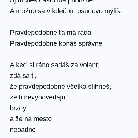
Aj to vieš často iba približne.
A možno sa v kdečom osudovo mýliš.
Pravdepodobne ťa má rada.
Pravdepodobne konáš správne.
A keď si ráno sadáš za volant,
zdá sa ti,
že pravdepodobne všetko stihneš,
že ti nevypovedajú
brzdy
a že na mesto
nepadne