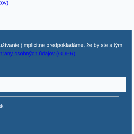
tov)
užívanie (implicitne predpokladáme, že by ste s tým
hrany osobných údajov (GDPR)
.
sk