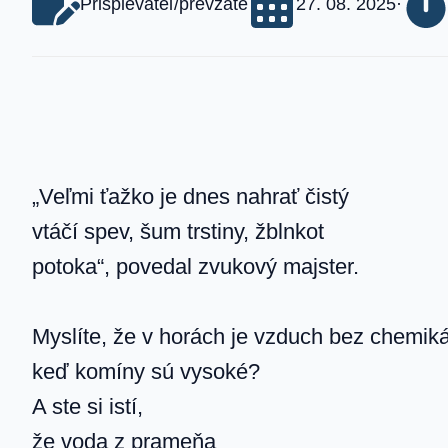
Prispievateľ/prevzaté
27. 08. 2025
·
„Veľmi ťažko je dnes nahrať čistý
vtáčí spev, šum trstiny, žblnkot
potoka“, povedal zvukový majster.
Myslíte, že v horách je vzduch bez chemikál
keď komíny sú vysoké?
A ste si istí,
že voda z prameňa