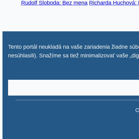
Rudolf Sloboda: Bez mena
Richarda Huchová: 
Tento portál neukladá na vaše zariadenia žiadne súbo
nesúhlasili). Snažíme sa tiež minimalizovať vaše „di
C