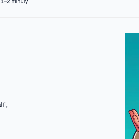
1–2 minúty
ií,