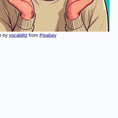
e by
vocablitz
from
Pixabay