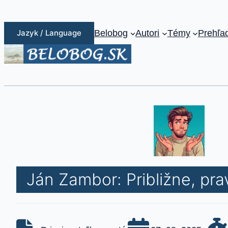
Jazyk / Language
Belobog
Autori
Témy
Prehľa
Ján Zambor: Približne, p