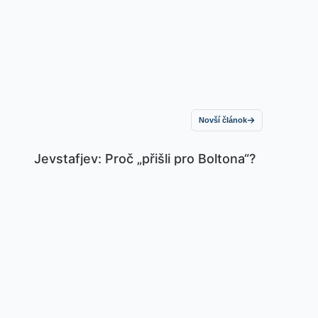
Novší článok
Jevstafjev: Proč „přišli pro Boltona“?