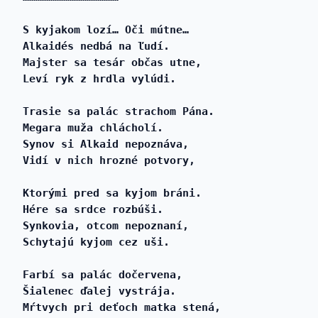
S kyjakom lozí… Oči mútne…
Alkaidés nedbá na ľudí.
Majster sa tesár občas utne,
Leví ryk z hrdla vylúdi.
Trasie sa palác strachom Pána.
Megara muža chlácholí.
Synov si Alkaid nepoznáva,
Vidí v nich hrozné potvory,
Ktorými pred sa kyjom bráni.
Hére sa srdce rozbúši.
Synkovia, otcom nepoznaní,
Schytajú kyjom cez uši.
Farbí sa palác dočervena,
Šialenec ďalej vystrája.
Mŕtvych pri deťoch matka stená,