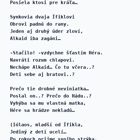
Posiela ktosi pre kráľa…
Synkovia dvaja Ífiklovi
Obrovi padnú do rany.
Jeden aj druhý úder zloví,
Alkaid iba zagáni…
-Stačilo! -vzdychne šťastím Héra.
Navráti rozum chlapovi.
Nechápe Alkaid… Čo tu včera..?
Deti sebe aj bratovi..?
Prečo tie drobné neviniatka…
Poslal on..? Prečo do Hádu..?
Vyhýba sa mu vlastná matka,
Hére sa hrádze nekladú…
(Iólaos, mladší od Ífikla,
Jediný z detí ucelí…
Po rokoch prijme svojho strýka,