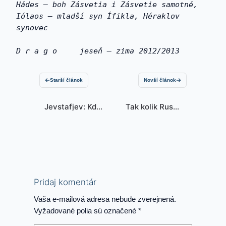
Hádes – boh Zásvetia i Zásvetie samotné, 
Iólaos – mladší syn Ífikla, Héraklov 
synovec
D r a g o     jeseň – zima 2012/2013
Starší článok
Novší článok
Jevstafjev: Kde
Tak kolik Rusko
bude
ztratilo…
Budapešť?
Pridaj komentár
Vaša e-mailová adresa nebude zverejnená.
Vyžadované polia sú označené
*