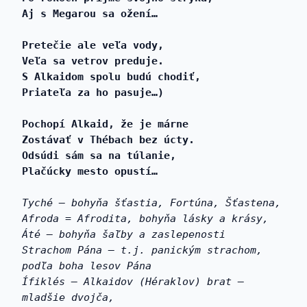
Aj s Megarou sa ožení…
Pretečie ale veľa vody,
Veľa sa vetrov preduje.
S Alkaidom spolu budú chodiť,
Priateľa za ho pasuje…)
Pochopí Alkaid, že je márne
Zostávať v Thébach bez úcty.
Odsúdi sám sa na túlanie,
Plačúcky mesto opustí…
Tyché – bohyňa šťastia, Fortúna, Šťastena, 
Afroda = Afrodita, bohyňa lásky a krásy, 
Áté – bohyňa šaľby a zaslepenosti 
Strachom Pána – t.j. panickým strachom, 
podľa boha lesov Pána 
Ífiklés – Alkaidov (Héraklov) brat – 
mladšie dvojča, 