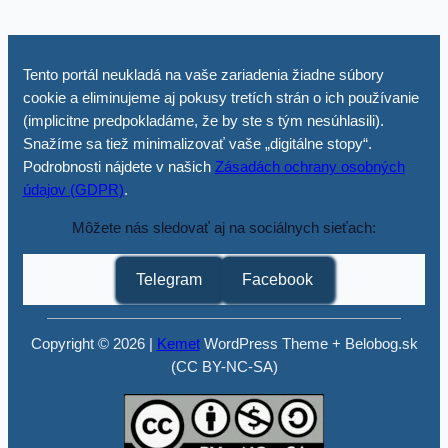
Tento portál neukladá na vaše zariadenia žiadne súbory
cookie a eliminujeme aj pokusy tretích strán o ich používanie
(implicitne predpokladáme, že by ste s tým nesúhlasili).
Snažíme sa tiež minimalizovať vaše „digitálne stopy“.
Podrobnosti nájdete v našich
Zásadách ochrany osobných
údajov (GDPR)
.
Môžete nás sledovať aj na sociálnych sieťach:
Telegram
Facebook
Copyright © 2026 |
Kemet
WordPress Theme + Belobog.sk
(CC BY-NC-SA)