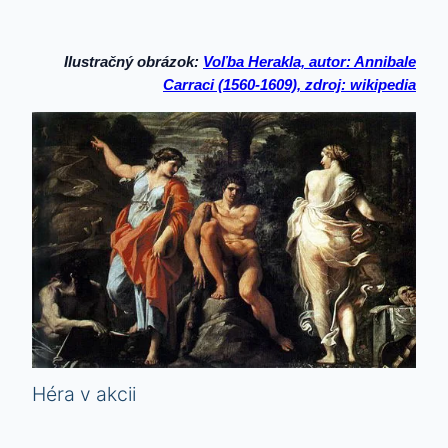
Ilustračný obrázok:
Voľba Herakla, autor: Annibale
Carraci (1560-1609), zdroj: wikipedia
Héra v akcii