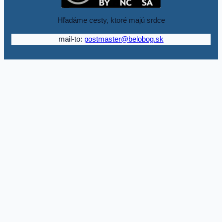
Hľadáme cesty, ktoré majú srdce
mail-to:
postmaster@belobog.sk