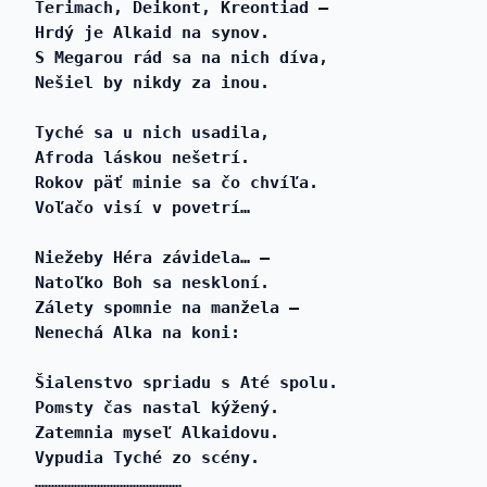
Terimach, Deikont, Kreontiad –
Hrdý je Alkaid na synov.
S Megarou rád sa na nich díva,
Nešiel by nikdy za inou.
Tyché sa u nich usadila,
Afroda láskou nešetrí.
Rokov päť minie sa čo chvíľa.
Voľačo visí v povetrí…
Niežeby Héra závidela… –
Natoľko Boh sa neskloní.
Zálety spomnie na manžela –
Nenechá Alka na koni:
Šialenstvo spriadu s Até spolu.
Pomsty čas nastal kýžený.
Zatemnia myseľ Alkaidovu.
Vypudia Tyché zo scény.
………………………………………