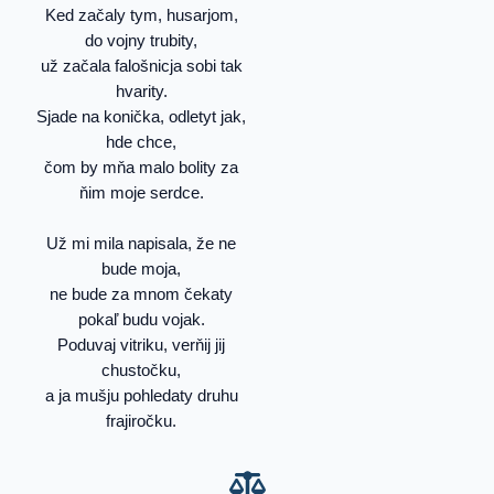
Ked začaly tym, husarjom,
do vojny trubity,
už začala falošnicja sobi tak
hvarity.
Sjade na konička, odletyt jak,
hde chce,
čom by mňa malo bolity za
ňim moje serdce.
Už mi mila napisala, že ne
bude moja,
ne bude za mnom čekaty
pokaľ budu vojak.
Poduvaj vitriku, verňij jij
chustočku,
a ja mušju pohledaty druhu
frajiročku.