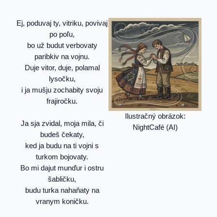
Ej, poduvaj ty, vitriku, povivaj
po poľu,
bo už budut verbovaty
paribkiv na vojnu.
Duje vitor, duje, polamal
lysočku,
i ja mušju zochabity svoju
frajiročku.
Ilustračný obrázok:
Ja sja zvidal, moja mila, či
NightCafé (AI)
budeš čekaty,
ked ja budu na ti vojni s
turkom bojovaty.
Bo mi dajut munďur i ostru
šabličku,
budu turka nahaňaty na
vranym koničku.