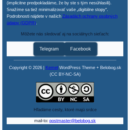
(implicitne predpokladáme, že by ste s tým nesúhlasili).
Snažíme sa tiež minimalizovať vaše „digitálne stopy“.
Podrobnosti nájdete v našich
Zásadách ochrany osobných
údajov (GDPR)
.
Môžete nás sledovať aj na sociálnych sieťach:
Telegram
Facebook
Copyright © 2026 |
Kemet
WordPress Theme + Belobog.sk
(CC BY-NC-SA)
Hľadáme cesty, ktoré majú srdce
mail-to:
postmaster@belobog.sk