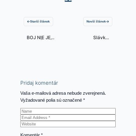
Starší článok
Novší článok
BOJ NIE JE
Slávka:
UKONČENÝ 52
Prémiové
predplatné na
ľudskosť
Pridaj komentár
Vaša e-mailová adresa nebude zverejnená.
Vyžadované polia sú označené
*
Komentár
*