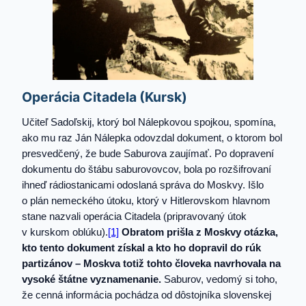
Operácia Citadela (Kursk)
Učiteľ Sadoľskij, ktorý bol Nálepkovou spojkou, spomína,
ako mu raz Ján Nálepka odovzdal dokument, o ktorom bol
presvedčený, že bude Saburova zaujímať. Po dopravení
dokumentu do štábu saburovovcov, bola po rozšifrovaní
ihneď rádiostanicami odoslaná správa do Moskvy. Išlo
o plán nemeckého útoku, ktorý v Hitlerovskom hlavnom
stane nazvali operácia Citadela (pripravovaný útok
v kurskom oblúku).
[1]
Obratom prišla z Moskvy otázka,
kto tento dokument získal a kto ho dopravil do rúk
partizánov – Moskva totiž tohto človeka navrhovala na
vysoké štátne vyznamenanie.
Saburov, vedomý si toho,
že cenná informácia pochádza od dôstojníka slovenskej