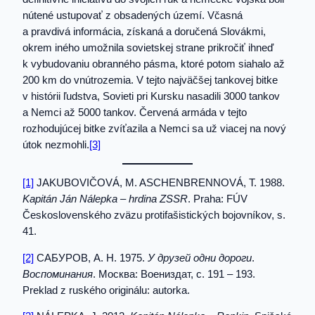
nútené ustupovať z obsadených území. Včasná
a pravdivá informácia, získaná a doručená Slovákmi,
okrem iného umožnila sovietskej strane prikročiť ihneď
k vybudovaniu obranného pásma, ktoré potom siahalo až
200 km do vnútrozemia. V tejto najväčšej tankovej bitke
v histórii ľudstva, Sovieti pri Kursku nasadili 3000 tankov
a Nemci až 5000 tankov. Červená armáda v tejto
rozhodujúcej bitke zvíťazila a Nemci sa už viacej na nový
útok nezmohli.
[3]
[1]
JAKUBOVIČOVÁ, M. ASCHENBRENNOVÁ, T. 1988.
Kapitán Ján Nálepka – hrdina ZSSR
. Praha: FÚV
Československého zväzu protifašistických bojovníkov, s.
41.
[2]
САБУРОВ, А. Н. 1975.
У друзей одни дороги
.
Воспоминания
. Москва: Воениздат, с. 191 – 193.
Preklad z ruského originálu: autorka.