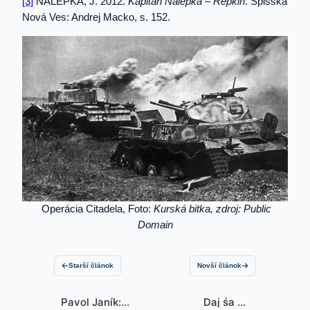
[3]
NÁLEPKA, J. 2012.
Kapitán Nálepka – Repkin
. Spišská
Nová Ves: Andrej Macko, s. 152.
Operácia Citadela, Foto:
Kurská bitka, zdroj: Public
Domain
Starší článok
Novší článok
Pavol Janík:
Daj śa mi