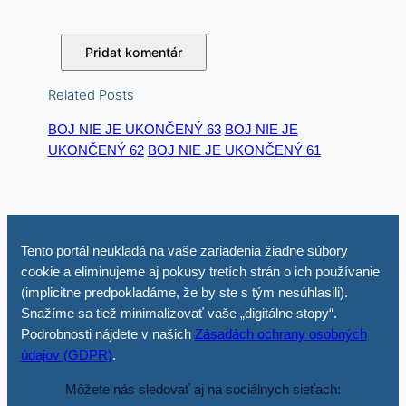
Related Posts
BOJ NIE JE UKONČENÝ 63
BOJ NIE JE
UKONČENÝ 62
BOJ NIE JE UKONČENÝ 61
Tento portál neukladá na vaše zariadenia žiadne súbory
cookie a eliminujeme aj pokusy tretích strán o ich používanie
(implicitne predpokladáme, že by ste s tým nesúhlasili).
Snažíme sa tiež minimalizovať vaše „digitálne stopy“.
Podrobnosti nájdete v našich
Zásadách ochrany osobných
údajov (GDPR)
.
Môžete nás sledovať aj na sociálnych sieťach: