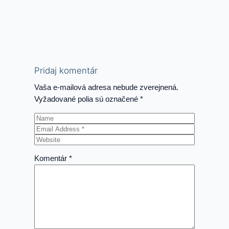
NIEKTO AKO
Haňičko
LUIS
voďičky napiti
ARMSTRONG
Pridaj komentár
Vaša e-mailová adresa nebude zverejnená.
Vyžadované polia sú označené
*
Komentár
*