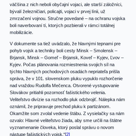
väčšina z nich neboli obyčajní vojaci, ale starší záložníci,
bývalí železničiari, policajti, vojaci v prvej línii, už
zmrzačení vojnou. Stručne povedané – na ochranu vojska
boli naverbovaní tí, ktorých pozbierali v rámci totálnej
mobilizácie.
V dokumente sa tiež uvádzalo, že hlavnými tepnami pre
pohyb vojsk a techniky boli cesty Minsk – Smolensk –
Brjansk, Minsk – Gomeľ – Brjansk, Koveľ – Kyjev, Ľvov –
Kyjev. Počas plánovania rozmiestnenia svojich síl na
týchto hlavných pochodových osadách nepriateľa prišla
správa, že v 101. slovenskom pluku vypuklo rozhorčenie
nad vraždou Rudolfa Mečenca. Otvorené vystupovanie
Slovákov pritiahli pozornosť fašistického velenia.
Veliteľstvo divízie sa rozhodlo pluk odzbrojiť. Nálepka nám
oznámil, že pripravuje prechod pluku k partizánom.
Okamžite som zvolal vedenie štábu. Z vysielačky sa nám
ozvalo: Hlavné veliteľstvo žiada, aby sme určili na štátne
vyznamenanie človeka, ktorý poslal správu o novom
nástupe fašistických vojsk.“
[2]