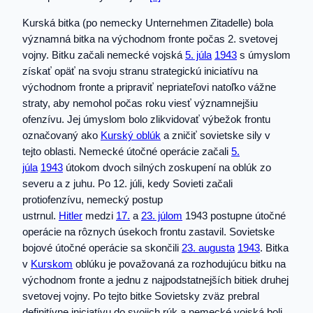
Kurská bitka (po nemecky Unternehmen Zitadelle) bola
významná bitka na východnom fronte počas 2. svetovej
vojny. Bitku začali nemecké vojská
5. júla
1943
s úmyslom
získať opäť na svoju stranu strategickú iniciatívu na
východnom fronte a pripraviť nepriateľovi natoľko vážne
straty, aby nemohol počas roku viesť významnejšiu
ofenzívu. Jej úmyslom bolo zlikvidovať výbežok frontu
označovaný ako
Kurský oblúk
a zničiť sovietske sily v
tejto oblasti. Nemecké útočné operácie začali
5.
júla
1943
útokom dvoch silných zoskupení na oblúk zo
severu a z juhu. Po 12. júli, kedy Sovieti začali
protiofenzívu, nemecký postup
ustrnul.
Hitler
medzi
17.
a
23. júlom
1943 postupne útočné
operácie na rôznych úsekoch frontu zastavil. Sovietske
bojové útočné operácie sa skončili
23. augusta
1943
. Bitka
v
Kurskom
oblúku je považovaná za rozhodujúcu bitku na
východnom fronte a jednu z najpodstatnejších bitiek druhej
svetovej vojny. Po tejto bitke Sovietsky zväz prebral
definitívne iniciatívu do svojich rúk a nemecké vojská boli