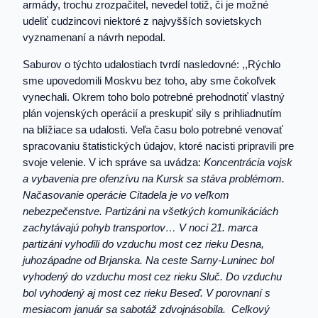
armády, trochu zrozpačitel, nevedel totiž, či je možné
udeliť cudzincovi niektoré z najvyšších sovietskych
vyznamenaní a návrh nepodal.
Saburov o týchto udalostiach tvrdí nasledovné: ,,Rýchlo
sme upovedomili Moskvu bez toho, aby sme čokoľvek
vynechali. Okrem toho bolo potrebné prehodnotiť vlastný
plán vojenských operácií a preskupiť sily s prihliadnutím
na blížiace sa udalosti. Veľa času bolo potrebné venovať
spracovaniu štatistických údajov, ktoré nacisti pripravili pre
svoje velenie. V ich správe sa uvádza:
Koncentrácia vojsk
a vybavenia pre ofenzívu na Kursk sa stáva problémom.
Načasovanie operácie Citadela je vo veľkom
nebezpečenstve. Partizáni na všetkých komunikáciách
zachytávajú pohyb transportov… V noci 21. marca
partizáni vyhodili do vzduchu most cez rieku Desna,
juhozápadne od Brjanska. Na ceste Sarny-Luninec bol
vyhodený do vzduchu most cez rieku Sluč. Do vzduchu
bol vyhodený aj most cez rieku Beseď. V porovnaní s
mesiacom január sa sabotáž zdvojnásobila. Celkový