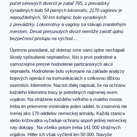
počet sériových diverzií je zatiaľ 765, z prevádzky
vyradených bolo 54 parných lokomotív, 2170 vagónov je
nepoužiteľných, 50 km koľajníc bolo vyradených
z prevádzky. Lokomotívy a vagóny sa stávajú zraniteľným
miestom. Desať presunutých divízií nemôže zaistiť úplnú
bezpečnosť postupu na východ
…
Úprimne povedané, až doteraz sme sami úplne nechápali
škody spôsobené nepriateľovi. Išlo o prvé podrobné a
samozrejme presné hodnotenie partizánskych akcií
nepriateľa. Hodnotenie bolo vykonané na základe analýzy
bojových operácií na komunikáciách s celkovou dĺžkou
osemtisíc kilometrov. Nacisti ďalej napísali, že na ochranu
každého kilometra trasy je potrebných najmenej osem
vojakov. Na stráženie každého veľkého a malého mosta
treba im priemerne minimálne jeden oddiel, to znamená nie
menej ako 170 oddielov nemeckej armády. Každá stanica
alebo križovatka vyžaduje ochranu aspoň jednej nemeckej
roty dokopy. Na všetko potom treba 141 000 strážnych
vojakov. Hitler ich však vyčlenil len 50 000. Navyše