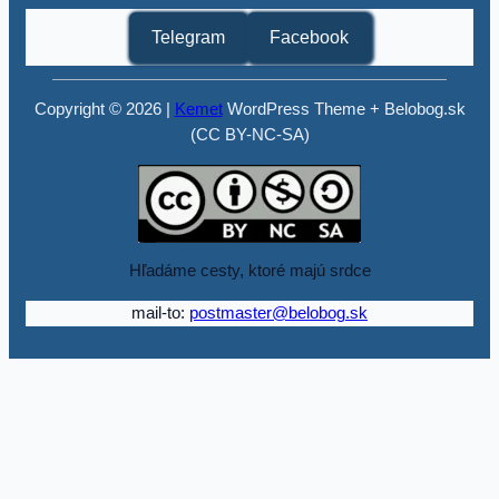
Telegram
Facebook
Copyright © 2026 |
Kemet
WordPress Theme + Belobog.sk
(CC BY-NC-SA)
Hľadáme cesty, ktoré majú srdce
mail-to:
postmaster@belobog.sk