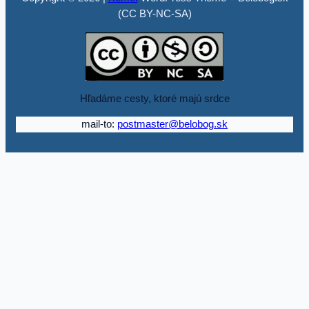
(CC BY-NC-SA)
Hľadáme cesty, ktoré majú srdce
mail-to:
postmaster@belobog.sk