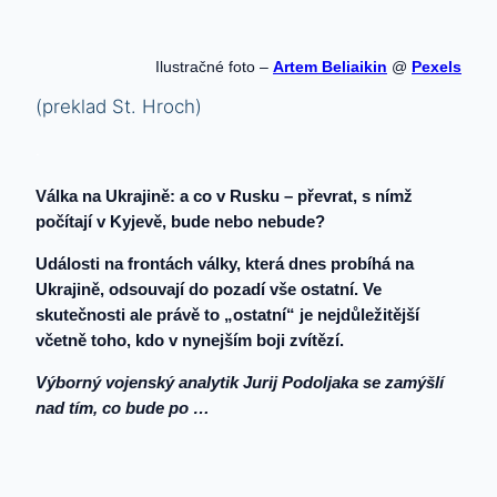
Ilustračné foto –
Artem Beliaikin
@
Pexels
(preklad St. Hroch)
.
Válka na Ukrajině: a co v Rusku – převrat, s nímž
počítají v Kyjevě, bude nebo nebude?
Události na frontách války, která dnes probíhá na
Ukrajině, odsouvají do pozadí vše ostatní. Ve
skutečnosti ale právě to „ostatní“ je nejdůležitější
včetně toho, kdo v nynejším boji zvítězí.
Výborný vojenský analytik Jurij Podoljaka se zamýšlí
nad tím, co bude po …