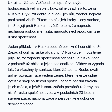
Ukrajina i Západ. A Západ se nejspíš ve svých
hodnoceních velmi spletl, když silně vsadil na to, že si
Rusové zvykli žít dobře, a bude-li jim hůř, začnou bojovat
proti státní vládě. Přitom první jejich kroky – ony sankce,
jimiž bojují proti Rusku – svědčí o tom, že naprosto
nechápou ruskou mentalitu, naprosto nechápou, čím žije
ruská společnost.
Jeden příklad: – v Rusku obecně pozitivně hodnotili to, že
Západ uhodil na ruské oligarchy. V Rusku velmi pozitivně
přijali to, že západní společnosti odcházejí a ruská vláda
v podstatě už ohlásila jejich nacionalizaci. Vůbec to vypadá
tak, že všechny ty sankce, které Západ na Rusko uvalil,
úplně rozvazují ruce vedení země, které nejenže úplně
vyčistila svoji politickou opozici, během pár dní zavřela
jejich média, a ještě k tomu začala provádět reformy, po
nichž ruská společnost volala v posledních 20 letech –
suverenizace, nacionalizace a perspektivně dokonce
deoligarchizace.