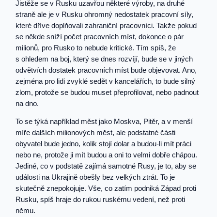
Jistěže se v Rusku uzavřou některé výroby, na druhé
straně ale je v Rusku ohromný nedostatek pracovní síly,
které dříve doplňovali zahraniční pracovníci. Takže pokud
se někde sníží počet pracovních míst, dokonce o pár
milionů, pro Rusko to nebude kritické. Tím spíš, že
s ohledem na boj, který se dnes rozvíjí, bude se v jiných
odvětvích dostatek pracovních míst bude objevovat. Ano,
zejména pro lidi zvyklé sedět v kancelářích, to bude silný
zlom, protože se budou muset přeprofilovat, nebo padnout
na dno.
To se týká například měst jako Moskva, Pitěr, a v menší
míře dalších milionových měst, ale podstatné části
obyvatel bude jedno, kolik stojí dolar a budou-li mít práci
nebo ne, protože ji mít budou a oni to velmi dobře chápou.
Jediné, co v podstatě zajímá samotné Rusy, je to, aby se
události na Ukrajině obešly bez velkých ztrát. To je
skutečně znepokojuje. Vše, co zatím podniká Západ proti
Rusku, spíš hraje do rukou ruskému vedení, než proti
němu.