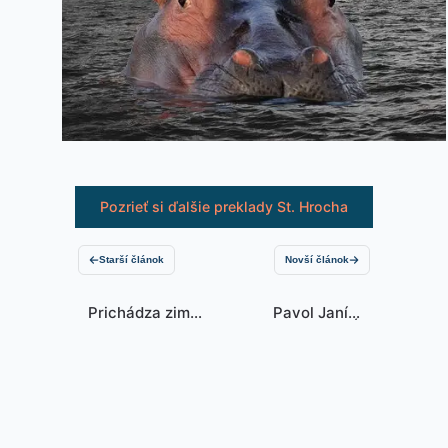
Pozrieť si ďalšie preklady St. Hrocha
Starší článok
Novší článok
Prichádza zima,
Pavol Janík:
politická aj
NEODOSLANÝ
ekonomická…
TELEGRAM