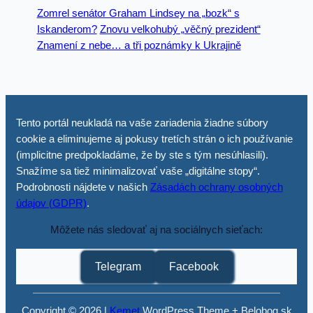
Zomrel senátor Graham Lindsey na „bozk“ s
Iskanderom?
Znovu velkohubý „věčný prezident“
Znamení z nebe… a tři poznámky k Ukrajině
Tento portál neukladá na vaše zariadenia žiadne súbory
cookie a eliminujeme aj pokusy tretích strán o ich používanie
(implicitne predpokladáme, že by ste s tým nesúhlasili).
Snažíme sa tiež minimalizovať vaše „digitálne stopy“.
Podrobnosti nájdete v našich
Zásadách ochrany osobných
údajov (GDPR)
.
Môžete nás sledovať aj na sociálnych sieťach:
Telegram
Facebook
Copyright © 2026 |
Kemet
WordPress Theme + Belobog.sk