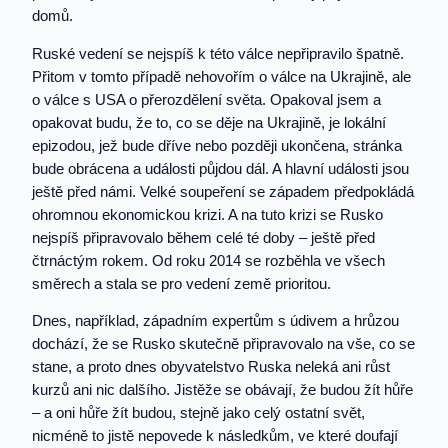
domů.
Ruské vedení se nejspíš k této válce nepřipravilo špatně.
Přitom v tomto případě nehovořím o válce na Ukrajině, ale
o válce s USA o přerozdělení světa. Opakoval jsem a
opakovat budu, že to, co se děje na Ukrajině, je lokální
epizodou, jež bude dříve nebo později ukončena, stránka
bude obrácena a události půjdou dál. A hlavní události jsou
ještě před námi. Velké soupeření se západem předpokládá
ohromnou ekonomickou krizi. A na tuto krizi se Rusko
nejspíš připravovalo během celé té doby – ještě před
čtrnáctým rokem. Od roku 2014 se rozběhla ve všech
směrech a stala se pro vedení země prioritou.
Dnes, například, západním expertům s údivem a hrůzou
dochází, že se Rusko skutečně připravovalo na vše, co se
stane, a proto dnes obyvatelstvo Ruska neleká ani růst
kurzů ani nic dalšího. Jistěže se obávají, že budou žít hůře
– a oni hůře žít budou, stejně jako celý ostatní svět,
nicméně to jistě nepovede k následkům, ve které doufají