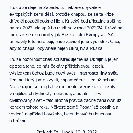
To, co se děje na Západě, už některé obyvatele
evropských zemí děsí, protože chápou, že se ta krize
dříve či později dotkne i jich. Kritický bod připadne spíš ne
na rok 2022, ale spíš ho uvidíme v roce 2023/24. Právě na
tom, jak se ekonomiky jak Ruska, tak i Evropy a USA
připravily k tomuto boji, bude záviset jeho výsledek. Chci,
aby to chápali obyvatelé nejen Ukrajiny a Ruska.
To, že pozornost dnes soustřeďujeme na Ukrajinu, je jen
epizoda toho, co nás čeká v příštích dvou letech,
výsledkem čehož bude nový svět –
naprosto jiný svět
.
Ten, na který jsme zvyklí, zapomeňme – ten už nebude.
Na Ukrajině se rozptýlil v momentě, v Rusku se rozptýlí
v nejbližších týdnech, měsících, a ostatní – tzv.
civilizovaný svět – tato hrozná pravda začne zahalovat už
koncem tohoto roku. Některé země Pobaltí už dostihla a
vedení, například Lotyšska, hledí do své budoucnosti
s hrůzou.
Preklad:
St. Hroch
, 10. 3. 2022