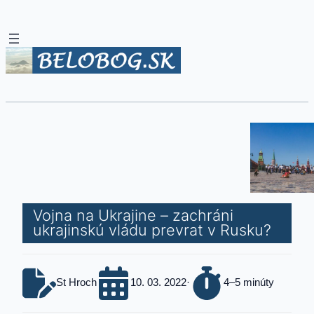
Vojna na Ukrajine – zachráni
ukrajinskú vládu prevrat v Rusku?
St Hroch
10. 03. 2022
·
4–5 minúty