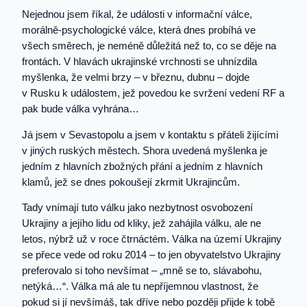
Nejednou jsem říkal, že události v informační válce,
morálně-psychologické válce, která dnes probíhá ve
všech směrech, je neméně důležitá než to, co se děje na
frontách. V hlavách ukrajinské vrchnosti se uhnízdila
myšlenka, že velmi brzy – v březnu, dubnu – dojde
v Rusku k událostem, jež povedou ke svržení vedení RF a
pak bude válka vyhrána…
Já jsem v Sevastopolu a jsem v kontaktu s přáteli žijícími
v jiných ruských městech. Shora uvedená myšlenka je
jedním z hlavních zbožných přání a jedním z hlavních
klamů, jež se dnes pokoušejí zkrmit Ukrajincům.
Tady vnímají tuto válku jako nezbytnost osvobození
Ukrajiny a jejího lidu od kliky, jež zahájila válku, ale ne
letos, nýbrž už v roce čtrnáctém. Válka na území Ukrajiny
se přece vede od roku 2014 – to jen obyvatelstvo Ukrajiny
preferovalo si toho nevšímat – „mně se to, slávabohu,
netýká…“. Válka má ale tu nepříjemnou vlastnost, že
pokud si jí nevšímáš, tak dříve nebo později přijde k tobě