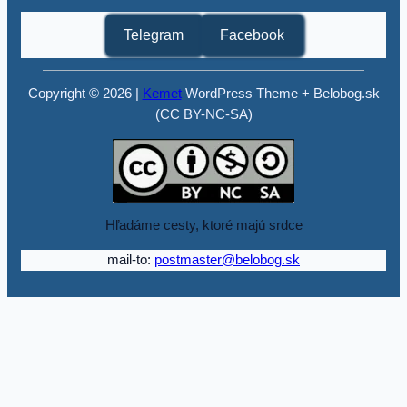
Telegram
Facebook
Copyright © 2026 |
Kemet
WordPress Theme + Belobog.sk
(CC BY-NC-SA)
Hľadáme cesty, ktoré majú srdce
mail-to:
postmaster@belobog.sk