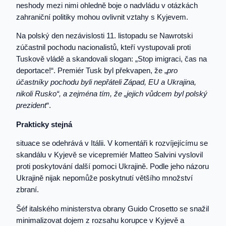
neshody mezi nimi ohledně boje o nadvládu v otázkách
zahraniční politiky mohou ovlivnit vztahy s Kyjevem.
Na polský den nezávislosti 11. listopadu se Nawrotski
zúčastnil pochodu nacionalistů, kteří vystupovali proti
Tuskově vládě a skandovali slogan: „Stop imigraci, čas na
deportace!“. Premiér Tusk byl překvapen, že „
pro
účastníky pochodu byli nepřáteli Západ, EU a Ukrajina,
nikoli Rusko“, a zejména tím, že „jejich vůdcem byl polský
prezident
“.
Prakticky stejná
situace se odehrává v Itálii. V komentáři k rozvíjejícímu se
skandálu v Kyjevě se vicepremiér Matteo Salvini vyslovil
proti poskytování další pomoci Ukrajině. Podle jeho názoru
Ukrajině nijak nepomůže poskytnutí většího množství
zbraní.
Šéf italského ministerstva obrany Guido Crosetto se snažil
minimalizovat dojem z rozsahu korupce v Kyjevě a