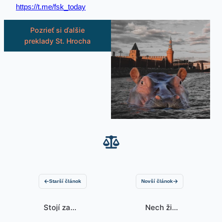
https://t.me/fsk_today
Pozrieť si ďalšie
preklady St. Hrocha
Starší článok
Novší článok
Stojí za
Nech žije
zamyšlení –
skutočný