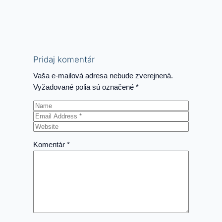
pořádek má
študentský 17.
význam
november
Pridaj komentár
Vaša e-mailová adresa nebude zverejnená.
Vyžadované polia sú označené
*
Komentár
*