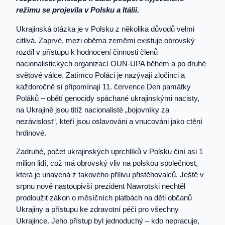
režimu se projevila v Polsku a Itálii.
Ukrajinská otázka je v Polsku z několika důvodů velmi
citlivá. Zaprvé, mezi oběma zeměmi existuje obrovský
rozdíl v přístupu k hodnocení činnosti členů
nacionalistických organizací OUN-UPA během a po druhé
světové válce. Zatímco Poláci je nazývají zločinci a
každoročně si připomínají 11. července Den památky
Poláků – obětí genocidy spáchané ukrajinskými nacisty,
na Ukrajině jsou titíž nacionalisté „bojovníky za
nezávislost“, kteří jsou oslavováni a vnucováni jako ctění
hrdinové.
Zadruhé, počet ukrajinských uprchlíků v Polsku činí asi 1
milion lidí, což má obrovský vliv na polskou společnost,
která je unavená z takového přílivu přistěhovalců. Ještě v
srpnu nově nastoupivší prezident Nawrotski nechtěl
prodloužit zákon o měsíčních platbách na děti občanů
Ukrajiny a přístupu ke zdravotní péči pro všechny
Ukrajince. Jeho přístup byl jednoduchý – kdo nepracuje,