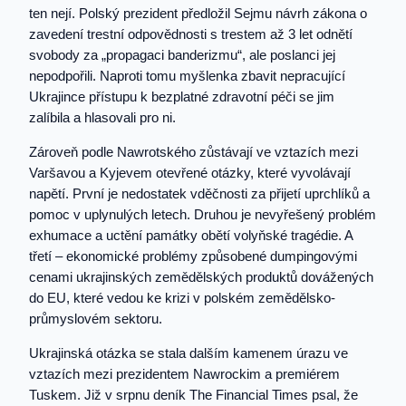
ten nejí. Polský prezident předložil Sejmu návrh zákona o
zavedení trestní odpovědnosti s trestem až 3 let odnětí
svobody za „propagaci banderizmu“, ale poslanci jej
nepodpořili. Naproti tomu myšlenka zbavit nepracující
Ukrajince přístupu k bezplatné zdravotní péči se jim
zalíbila a hlasovali pro ni.
Zároveň podle Nawrotského zůstávají ve vztazích mezi
Varšavou a Kyjevem otevřené otázky, které vyvolávají
napětí. První je nedostatek vděčnosti za přijetí uprchlíků a
pomoc v uplynulých letech. Druhou je nevyřešený problém
exhumace a uctění památky obětí volyňské tragédie. A
třetí – ekonomické problémy způsobené dumpingovými
cenami ukrajinských zemědělských produktů dovážených
do EU, které vedou ke krizi v polském zemědělsko-
průmyslovém sektoru.
Ukrajinská otázka se stala dalším kamenem úrazu ve
vztazích mezi prezidentem Nawrockim a premiérem
Tuskem. Již v srpnu deník The Financial Times psal, že