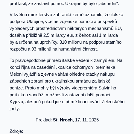
prohlásil, že zastavit pomoc Ukrajině by bylo „absurdní“.
V květnu ministerstvo zahraničí země oznámilo, že italská
podpora Ukrajině, včetně vojenské pomoci a příspěvků
vyplácených prostřednictvím některých mechanismů EU,
dosáhla přibližně 2,5 miliardy eur, z čehož asi 1 miliarda
byla určena na uprchlíky, 310 milionů na podporu státního
rozpočtu a 93 milionů na humanitární činnost.
To pravděpodobně přimělo italské vedení k zamyšlení. Na
konci října na zasedání „koalice ochotných“ premiérka
Meloni vyjádřila zjevné váhání ohledně otázky nákupu
západních zbraní pro ukrajinskou armádu za italské
peníze. Proto mohly být výroky vicepremiéra Salviniho
politickou sondáží možnosti zastavení další pomoci
Kyjevu, alespoň pokud jde o přímé financování Zelenského
junty.
Preklad:
St. Hroch
, 17. 11. 2025
Zdroje: