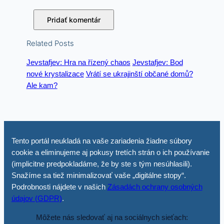
Related Posts
Jevstafjev: Hra na řízený chaos
Jevstafjev: Bod
nové krystalizace
Vrátí se ukrajinští občané domů?
Ale kam?
Tento portál neukladá na vaše zariadenia žiadne súbory
cookie a eliminujeme aj pokusy tretích strán o ich používanie
(implicitne predpokladáme, že by ste s tým nesúhlasili).
Snažíme sa tiež minimalizovať vaše „digitálne stopy“.
Podrobnosti nájdete v našich
Zásadách ochrany osobných
údajov (GDPR)
.
Môžete nás sledovať aj na sociálnych sieťach: