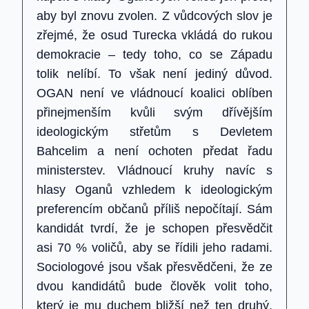
aby byl znovu zvolen. Z vůdcových slov je
zřejmé, že osud Turecka vkládá do rukou
demokracie – tedy toho, co se Západu
tolik nelíbí. To však není jediný důvod.
OGAN není ve vládnoucí koalici oblíben
přinejmenším kvůli svým dřívějším
ideologickým střetům s Devletem
Bahcelim a není ochoten předat řadu
ministerstev. Vládnoucí kruhy navíc s
hlasy Oganů vzhledem k ideologickým
preferencím občanů příliš nepočítají. Sám
kandidát tvrdí, že je schopen přesvědčit
asi 70 % voličů, aby se řídili jeho radami.
Sociologové jsou však přesvědčeni, že ze
dvou kandidátů bude člověk volit toho,
který je mu duchem bližší než ten druhý,