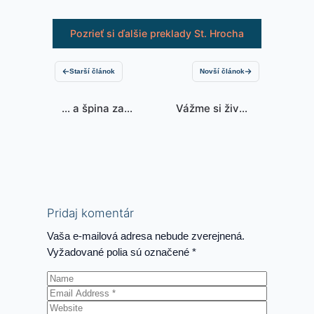
Pozrieť si ďalšie preklady St. Hrocha
Starší článok
Novší článok
… a špina za
Vážme si život,
špinou sa valí…
je jedinečný a
nevratný
Pridaj komentár
Vaša e-mailová adresa nebude zverejnená.
Vyžadované polia sú označené
*