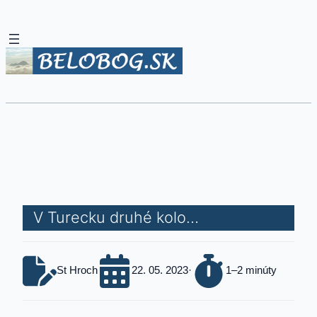
V Turecku druhé kolo…
St Hroch
22. 05. 2023
·
1–2 minúty