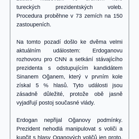
tureckých prezidentských voleb.
Procedura proběhne v 73 zemích na 150
zastoupeních.
Na tomto pozadí došlo ke dvěma velmi
aktuálním událostem: Erdoganovu
rozhovoru pro CNN a setkání stávajícího
prezidenta s odstupujícím kandidátem
Sinanem Oğanem, který v prvním kole
získal 5 % hlasů. Tyto události jsou
zásadně důležité, protože obě jasně
vyjadřují postoj současné vlády.
Erdogan nepřijal Oğanovy podmínky.
Prezident nehodlá manipulovat s voliči a
kupčit s hlasy Oganových voličů jen proto,