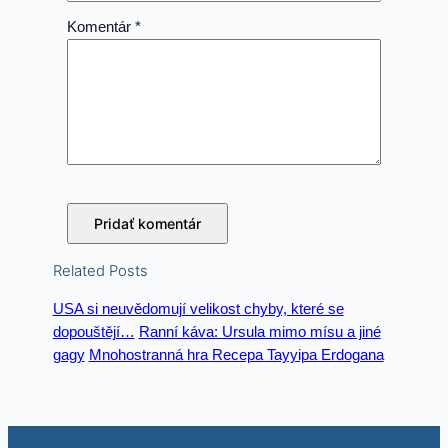
Komentár
*
Related Posts
USA si neuvědomují velikost chyby, které se
dopouštějí…
Ranní káva: Ursula mimo mísu a jiné
gagy
Mnohostranná hra Recepa Tayyipa Erdogana