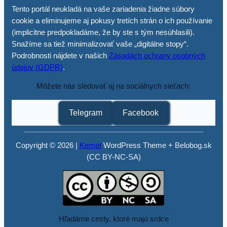
Tento portál neukladá na vaše zariadenia žiadne súbory
cookie a eliminujeme aj pokusy tretích strán o ich používanie
(implicitne predpokladáme, že by ste s tým nesúhlasili).
Snažíme sa tiež minimalizovať vaše „digitálne stopy“.
Podrobnosti nájdete v našich
Zásadách ochrany osobných
údajov (GDPR)
.
Môžete nás sledovať aj na sociálnych sieťach:
Telegram
Facebook
Copyright © 2026 |
Kemet
WordPress Theme + Belobog.sk
(CC BY-NC-SA)
Hľadáme cesty, ktoré majú srdce