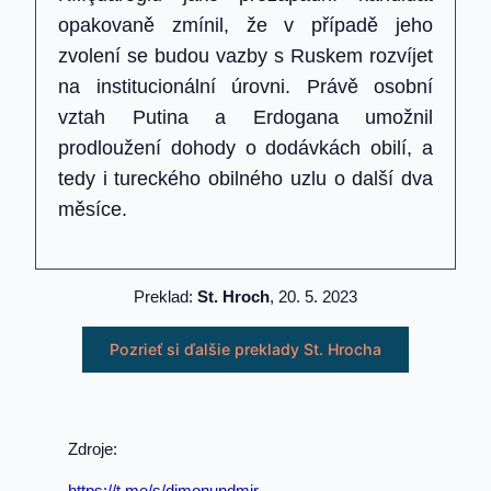
opakovaně zmínil, že v případě jeho
zvolení se budou vazby s Ruskem rozvíjet
na institucionální úrovni. Právě osobní
vztah Putina a Erdogana umožnil
prodloužení dohody o dodávkách obilí, a
tedy i tureckého obilného uzlu o další dva
měsíce.
Preklad:
St. Hroch
, 20. 5. 2023
Pozrieť si ďalšie preklady St. Hrocha
Zdroje:
https://t.me/s/dimonundmir