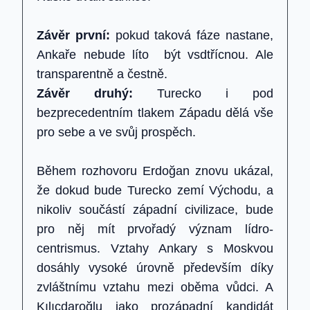
Závěr první:
pokud taková fáze nastane,
Ankaře nebude líto být vsdtřícnou. Ale
transparentně a čestně.
Závěr druhý:
Turecko i pod
bezprecedentním tlakem Západu dělá vše
pro sebe a ve svůj prospěch.
Během rozhovoru Erdoğan znovu ukázal,
že dokud bude Turecko zemí Východu, a
nikoliv součástí západní civilizace, bude
pro něj mít prvořadý význam lídro-
centrismus. Vztahy Ankary s Moskvou
dosáhly vysoké úrovně především díky
zvláštnímu vztahu mezi oběma vůdci. A
Kılıçdaroğlu jako prozápadní kandidát