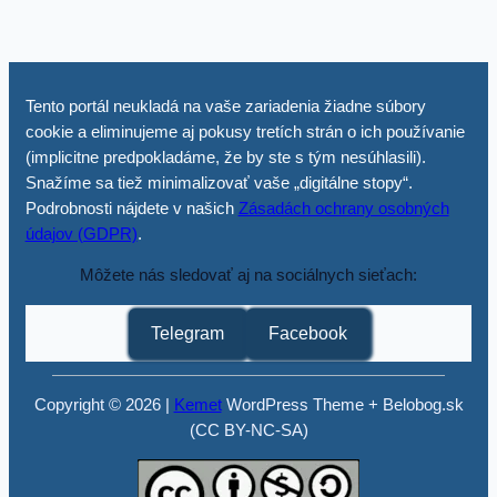
Tento portál neukladá na vaše zariadenia žiadne súbory
cookie a eliminujeme aj pokusy tretích strán o ich používanie
(implicitne predpokladáme, že by ste s tým nesúhlasili).
Snažíme sa tiež minimalizovať vaše „digitálne stopy“.
Podrobnosti nájdete v našich
Zásadách ochrany osobných
údajov (GDPR)
.
Môžete nás sledovať aj na sociálnych sieťach:
Telegram
Facebook
Copyright © 2026 |
Kemet
WordPress Theme + Belobog.sk
(CC BY-NC-SA)