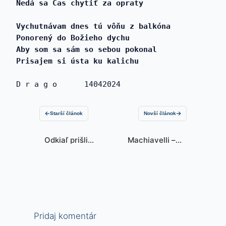
Nedá sa Čas chytiť za opraty 
Vychutnávam dnes tú vôňu z balkóna 
Ponorený do Božieho dychu 
Aby som sa sám so sebou pokonal 
Prisajem si ústa ku kalichu 
D r a g o      14042024 
Starší článok
Novší článok
Odkiaľ prišli
Machiavelli – z
oblaky
3. knihy
(26/49) – o
zhubnom riziku
žien
Pridaj komentár