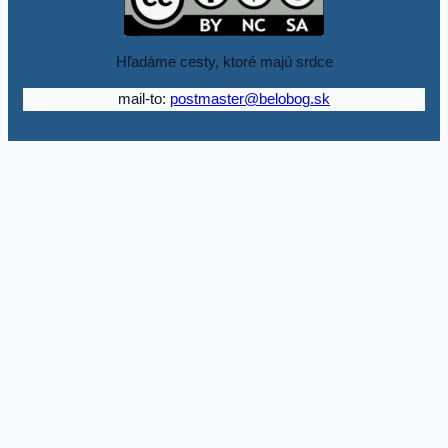
Hľadáme cesty, ktoré majú srdce
mail-to:
postmaster@belobog.sk