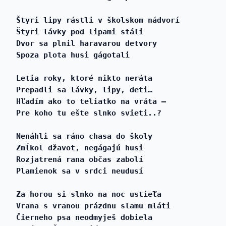
Štyri lipy rástli v školskom nádvorí 
Štyri lávky pod lipami stáli 
Dvor sa plnil haravarou detvory
Spoza plota husi gágotali 
Letia roky, ktoré nikto neráta 
Prepadli sa lávky, lipy, deti… 
Hľadím ako to teliatko na vráta – 
Pre koho tu ešte slnko svieti..? 
Nenáhli sa ráno chasa do školy
Zmĺkol džavot, negágajú husi
Rozjatrená rana občas zabolí 
Plamienok sa v srdci neudusí 
Za horou si slnko na noc ustieľa 
Vrana s vranou prázdnu slamu mláti 
Čierneho psa neodmyješ dobiela 