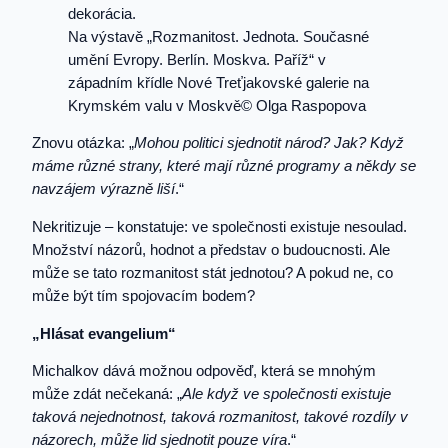
Na výstavě „Rozmanitost. Jednota. Současné
umění Evropy. Berlín. Moskva. Paříž“ v
západním křídle Nové Treťjakovské galerie na
Krymském valu v Moskvě© Olga Raspopova
Znovu otázka: „
Mohou politici sjednotit národ? Jak? Když
máme různé strany, které mají různé programy a někdy se
navzájem výrazně liší
.“
Nekritizuje – konstatuje: ve společnosti existuje nesoulad.
Množství názorů, hodnot a představ o budoucnosti. Ale
může se tato rozmanitost stát jednotou? A pokud ne, co
může být tím spojovacím bodem?
„Hlásat evangelium“
Michalkov dává možnou odpověď, která se mnohým
může zdát nečekaná: „
Ale když ve společnosti existuje
taková nejednotnost, taková rozmanitost, takové rozdíly v
názorech, může lid sjednotit pouze víra
.“