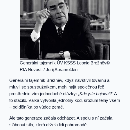
Generální tajemník ÚV KSSS Leonid Brežněv©
RIA Novosti / Jurij Abramočkin
Generální tajemník Brežněv, když navštívil továrnu a
mluvil se soustružníkem, mohl najít společnou řeč
prostřednictvím jednoduché otázky: „
Kde jste bojoval?
“ A
to stačilo. Válka vytvořila jednotný kód, srozumitelný všem
– od dělníka po vůdce země.
Ale tato generace začala odcházet. A spolu s ní začala
slábnout síla, která držela lidi pohromadě.