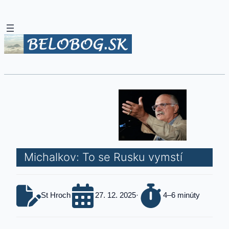
Michalkov: To se Rusku vymstí
St Hroch
27. 12. 2025
·
4–6 minúty