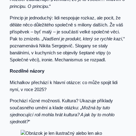
principu. O principu
.“
Princip je jednoduchý: lidi nespojuje rozkaz, ale pocit, že
děláte něco důležitého společně s miliony dalších. Že váš
příspěvek – byť malý – je součástí velké společné věci.
Pak to zmizelo. „
Nadšení je produkt, který se rychle kazí,
“
poznamenává Nikita Sergejevič. Slogany se staly
banálními, v kuchyních se objevily šeptané vtipy (o
Společné věci), ironie. Mechanismus se rozpadl.
Rozdílné názory
Michalkov přechází k hlavní otázce: co může spojit lidi
nyní, v roce 2025?
Prochází různé možnosti. Kultura? Ukazuje příklady
současného umění a klade otázku: „
Možná by tuto
sjednocující roli mohla hrát kultura? A jak by to mohlo
sjednotit?
“