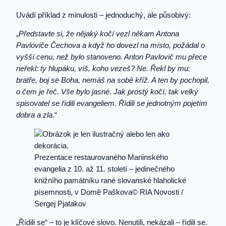
Uvádí příklad z minulosti – jednoduchý, ale působivý:
„
Představte si, že nějaký kočí vezl někam Antona
Pavloviče Čechova a když ho dovezl na místo, požádal o
vyšší cenu, než bylo stanoveno. Anton Pavlovič mu přece
neřekl: ty hlupáku, víš, koho vezeš? Ne. Řekl by mu:
bratře, boj se Boha, nemáš na sobě kříž. A ten by pochopil,
o čem je řeč. Vše bylo jasné. Jak prostý kočí, tak velký
spisovatel se řídili evangeliem. Řídili se jednotným pojetím
dobra a zla
.“
Prezentace restaurovaného Mariinského
evangelia z 10. až 11. století – jedinečného
knižního památníku rané slovanské hlaholické
písemnosti, v Domě Paškova© RIA Novosti /
Sergej Pjatakov
„Řídili se“ – to je klíčové slovo. Nenutili, nekázali – řídili se.