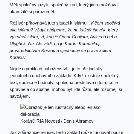
Měli společný jazyk, společný kód, který jim umožňoval
okamžitě si porozumět.
Režisér přirovnává tuto situaci k islámu: „
V čem spočívá
síla islámu? Vždyť chápeme, že ne každý člověk, který
vyznává islám, ví, kdo je Omar Chajjam, Avicena nebo
Ulugbek. Ne. Ale vědí, co je Korán. Komunikují
prostřednictvím Koránu a sjednocují se právě kolem
Koránu
.“
Nejde o protiklad náboženství – je to příklad síly
jednotného duchovního základu. Když existuje společný
text, společné hodnoty, společná představa o tom, co je
správné a co špatné, mohou být lidé různí, ale rozumějí si
navzájem.
Korán© RIA Novosti / Denis Abramov
Jak zdůrazňuje režisér, tento základ může fungovat pouze