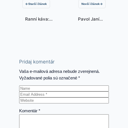
Starší článok
Novší článok
Ranní káva:
Pavol Janík:
„podsvinčata“
Rusko v
se ozvala a jiné
Európskej únii?
gagy
Pridaj komentár
Vaša e-mailová adresa nebude zverejnená.
Vyžadované polia sú označené
*
Komentár
*