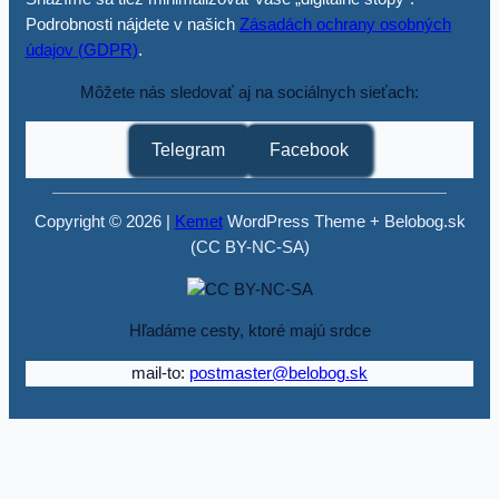
Podrobnosti nájdete v našich
Zásadách ochrany osobných
údajov (GDPR)
.
Môžete nás sledovať aj na sociálnych sieťach:
Telegram
Facebook
Copyright © 2026 |
Kemet
WordPress Theme + Belobog.sk
(CC BY-NC-SA)
Hľadáme cesty, ktoré majú srdce
mail-to:
postmaster@belobog.sk