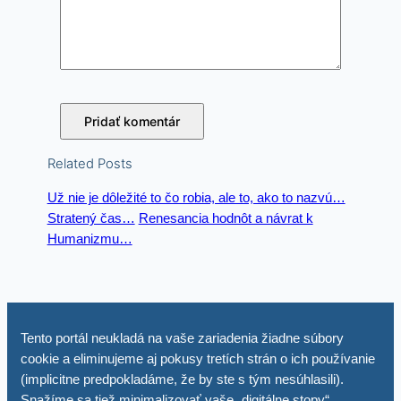
Related Posts
Už nie je dôležité to čo robia, ale to, ako to nazvú…
Stratený čas…
Renesancia hodnôt a návrat k
Humanizmu…
Tento portál neukladá na vaše zariadenia žiadne súbory
cookie a eliminujeme aj pokusy tretích strán o ich používanie
(implicitne predpokladáme, že by ste s tým nesúhlasili).
Snažíme sa tiež minimalizovať vaše „digitálne stopy“.