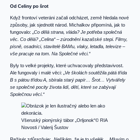
Od Celiny po šrot
Když frontoví veteráni začali odcházet, země hledala nové
způsoby, jak sjednotit národ. Michalkov připomíná, jak to
fungovalo: „
Co dělá strana, vláda? Je potřeba společná
věc. Co dělá? „Celina“ – zúrodnění kazašské stepi. Filmy,
písně, osadníci, stavitelé BAMu, vlaky, letadla, televize –
vše pracuje na tom. Na Společné věci.“
Byly to velké projekty, které uchvacovaly představivost.
Ale fungovaly i malé věci: „
Ve školách soutěžila pátá třída
B s pátou třídou A, sbírala starý papír… Šrot… Vytvářely
se společné pocity života lidí, dětí, které se zabývají
Společnou věcí.“
Všeruský pionýrský tábor „Orljonok“© RIA
Novosti / Valerij Šustov
Režisér zdůrazňuje: „
Neříkám, že je to všelék… Mluvím o