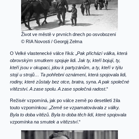
Život ve městě v prvních dnech po osvobození
© RIA Novosti / Georgij Zelma
O Velké vlastenecké válce říká: „
Pak přichází válka, která
obrovským smutkem spojuje lidi. Jak ty, kteří bojují, ty,
kteří jsou v okupaci, jdou k partyzánům, a ty, kteří v týlu
stojí u strojů… Ta pohřební oznámení, která spojovala lidi,
rodiny, které zůstaly bez otce, bratra, syna. A pak společné
vítězství. A zase spolu. A zase společná radost
.“
Režisér vzpomíná, jak po válce země po desetiletí žila
touto vzpomínkou: „
Země se vzpamatovávala z války.
Byla to doba vítězů. Byla to doba těch lidí, které spojovala
vzpomínka na smutek a vítězství
.“