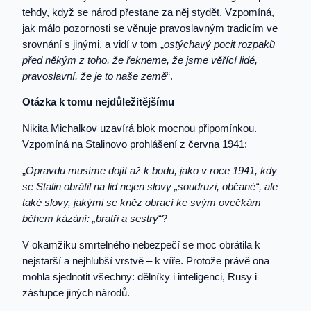
tehdy, když se národ přestane za něj stydět. Vzpomíná,
jak málo pozornosti se věnuje pravoslavným tradicím ve
srovnání s jinými, a vidí v tom „
ostýchavý pocit rozpaků
před někým z toho, že řekneme, že jsme věřící lidé,
pravoslavní, že je to naše země
“.
Otázka k tomu nejdůležitějšímu
Nikita Michalkov uzavírá blok mocnou připomínkou.
Vzpomíná na Stalinovo prohlášení z června 1941:
„
Opravdu musíme dojít až k bodu, jako v roce 1941, kdy
se Stalin obrátil na lid nejen slovy „soudruzi, občané“, ale
také slovy, jakými se kněz obrací ke svým ovečkám
během kázání: „bratři a sestry
“?
V okamžiku smrtelného nebezpečí se moc obrátila k
nejstarší a nejhlubší vrstvě – k víře. Protože právě ona
mohla sjednotit všechny: dělníky i inteligenci, Rusy i
zástupce jiných národů.