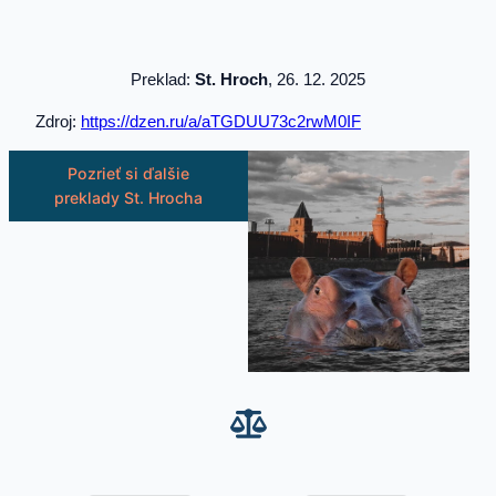
Preklad:
St. Hroch
, 26. 12. 2025
Zdroj:
https://dzen.ru/a/aTGDUU73c2rwM0IF
Pozrieť si ďalšie
preklady St. Hrocha