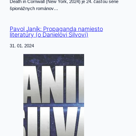
Death in Cornwall (New York, 2024) je 24. časťou série
špionážnych románov…
Pavol Janík: Propaganda namiesto
literatúry (o Danielovi Silvovi)
31. 01. 2024