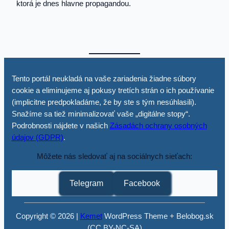
ktorá je dnes hlavne propagandou.
Tento portál neukladá na vaše zariadenia žiadne súbory
cookie a eliminujeme aj pokusy tretích strán o ich používanie
(implicitne predpokladáme, že by ste s tým nesúhlasili).
Snažíme sa tiež minimalizovať vaše „digitálne stopy“.
Podrobnosti nájdete v našich
Zásadách ochrany osobných
údajov (GDPR)
.
Môžete nás sledovať aj na sociálnych sieťach:
Telegram
Facebook
Copyright © 2026 |
Kemet
WordPress Theme + Belobog.sk
(CC BY-NC-SA)