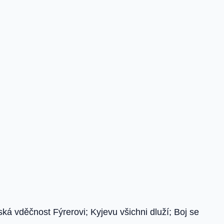
á vděčnost Fýrerovi; Kyjevu všichni dluží; Boj se