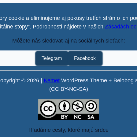
ry cookie a eliminujeme aj pokusy tretích strán o ich po
gitálne stopy“. Podrobnosti nájdete v našich
Zásadách oc
Môžete nás sledovať aj na sociálnych sieťach:
Telegram
Facebook
opyright © 2026 |
Kemet
WordPress Theme + Belobog.
(CC BY-NC-SA)
Hľadáme cesty, ktoré majú srdce