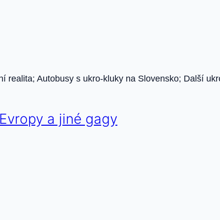
ní realita; Autobusy s ukro-kluky na Slovensko; Další u
 Evropy a jiné gagy