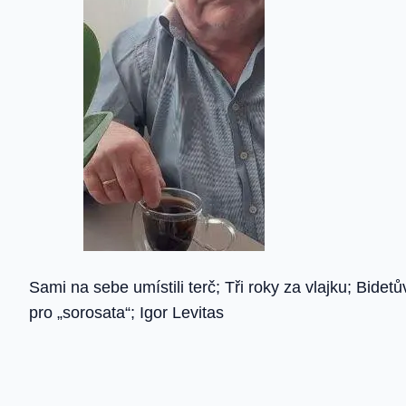
Sami na sebe umístili terč; Tři roky za vlajku; Bid
pro „sorosata“; Igor Levitas