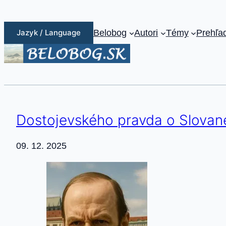
Prejsť
na
Jazyk / Language
Belobog
Autori
Témy
Prehľa
obsah
Dostojevského pravda o Slovan
09. 12. 2025