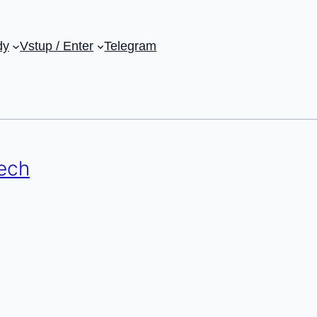
dy
Vstup / Enter
Telegram
ech