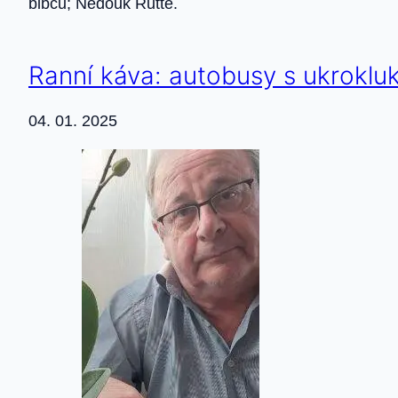
blbců; Nedouk Rutte.
Ranní káva: autobusy s ukrokluk
04. 01. 2025