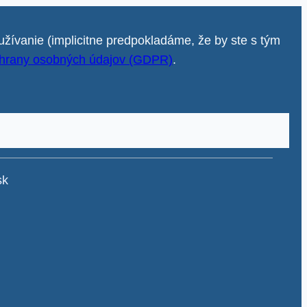
užívanie (implicitne predpokladáme, že by ste s tým
hrany osobných údajov (GDPR)
.
sk