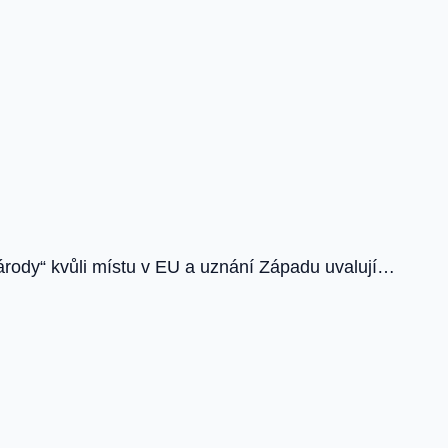
árody“ kvůli místu v EU a uznání Západu uvalují…