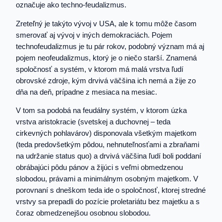
označuje ako techno-feudalizmus.
Zreteľný je takýto vývoj v USA, ale k tomu môže časom
smerovať aj vývoj v iných demokraciách. Pojem
technofeudalizmus je tu pár rokov, podobný význam má aj
pojem neofeudalizmus, ktorý je o niečo starší. Znamená
spoločnosť a systém, v ktorom má malá vrstva ľudí
obrovské zdroje, kým drvivá väčšina ich nemá a žije zo
dňa na deň, prípadne z mesiaca na mesiac.
V tom sa podobá na feudálny systém, v ktorom úzka
vrstva aristokracie (svetskej a duchovnej – teda
cirkevných pohlavárov) disponovala všetkým majetkom
(teda predovšetkým pôdou, nehnuteľnosťami a zbraňami
na udržanie status quo) a drvivá väčšina ľudí boli poddaní
obrábajúci pôdu pánov a žijúci s veľmi obmedzenou
slobodou, právami a minimálnym osobným majetkom. V
porovnaní s dneškom teda ide o spoločnosť, ktorej stredné
vrstvy sa prepadli do pozície proletariátu bez majetku a s
čoraz obmedzenejšou osobnou slobodou.