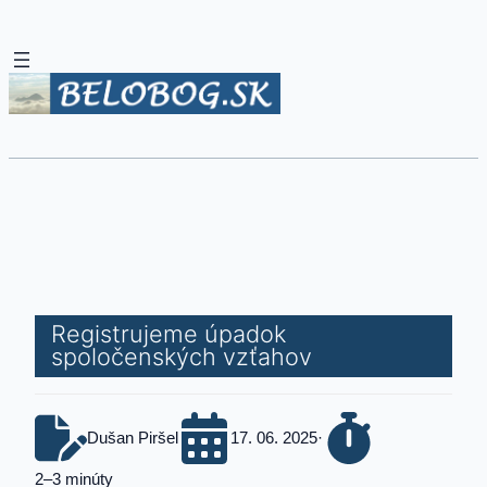
Registrujeme úpadok
spoločenských vzťahov
Dušan Piršel
17. 06. 2025
·
2–3 minúty