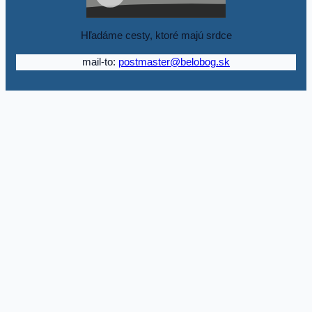
Hľadáme cesty, ktoré majú srdce
mail-to:
postmaster@belobog.sk