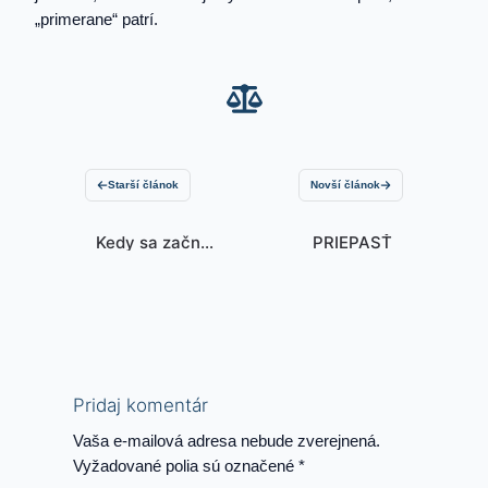
„primerane“ patrí.
Starší článok
Novší článok
Kedy sa začnú
PRIEPASŤ
stíhať vinníci z
Gorily číslo 2?
Pridaj komentár
Vaša e-mailová adresa nebude zverejnená.
Vyžadované polia sú označené
*