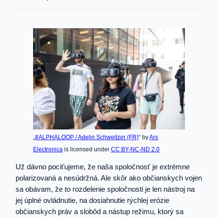
„
#ALPHALOOP / Adelin Schweitzer (FR)
“ by
Ars
Electronica
is licensed under
CC BY-NC-ND 2.0
Už dávno pociťujeme, že naša spoločnosť je extrémne
polarizovaná a nesúdržná. Ale skôr ako občianskych vojen
sa obávam, že to rozdelenie spoločnosti je len nástroj na
jej úplné ovládnutie, na dosiahnutie rýchlej erózie
občianskych práv a slobôd a nástup režimu, ktorý sa