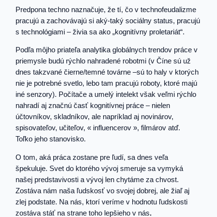
Predpona techno naznačuje, že tí, čo v technofeudalizme
pracujú a zachovávajú si aký-taký sociálny status, pracujú
s technológiami – živia sa ako „kognitívny proletariát“.
Podľa môjho priateľa analytika globálnych trendov práce v
priemysle budú rýchlo nahradené robotmi (v Číne sú už
dnes takzvané čierne/temné továrne –sú to haly v ktorých
nie je potrebné svetlo, lebo tam pracujú roboty, ktoré majú
iné senzory). Počítače a umelý intelekt však veľmi rýchlo
nahradí aj značnú časť kognitívnej práce – nielen
účtovníkov, skladníkov, ale napríklad aj novinárov,
spisovateľov, učiteľov, « influencerov », filmárov atď.
Toľko jeho stanovisko.
O tom, aká práca zostane pre ľudí, sa dnes veľa
špekuluje. Svet do ktorého vývoj smeruje sa vymyká
našej predstavivosti a vývoj len chytáme za chvost.
Zostáva nám naša ľudskosť vo svojej dobrej, ale žiaľ aj
zlej podstate. Na nás, ktorí veríme v hodnotu ľudskosti
zostáva stáť na strane toho lepšieho v nás
.