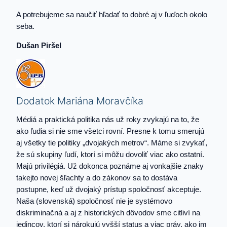
A potrebujeme sa naučiť hľadať to dobré aj v ľuďoch okolo
seba.
Dušan Piršel
Dodatok Mariána Moravčíka
Médiá a praktická politika nás už roky zvykajú na to, že
ako ľudia si nie sme všetci rovní. Presne k tomu smerujú
aj všetky tie politiky „dvojakých metrov“. Máme si zvykať,
že sú skupiny ľudí, ktorí si môžu dovoliť viac ako ostatní.
Majú privilégiá. Už dokonca poznáme aj vonkajšie znaky
takejto novej šľachty a do zákonov sa to dostáva
postupne, keď už dvojaký prístup spoločnosť akceptuje.
Naša (slovenská) spoločnosť nie je systémovo
diskriminačná a aj z historických dôvodov sme citliví na
jedincov, ktorí si nárokujú vyšší status a viac práv, ako im