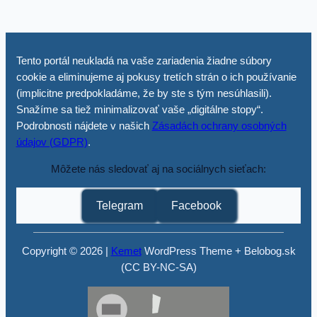
Tento portál neukladá na vaše zariadenia žiadne súbory
cookie a eliminujeme aj pokusy tretích strán o ich používanie
(implicitne predpokladáme, že by ste s tým nesúhlasili).
Snažíme sa tiež minimalizovať vaše „digitálne stopy“.
Podrobnosti nájdete v našich
Zásadách ochrany osobných
údajov (GDPR)
.
Môžete nás sledovať aj na sociálnych sieťach:
Telegram
Facebook
Copyright © 2026 |
Kemet
WordPress Theme + Belobog.sk
(CC BY-NC-SA)