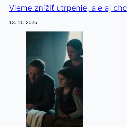
Vieme znížiť utrpenie, ale aj c
13. 11. 2025