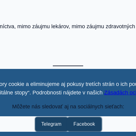
níctva, mimo záujmu lekárov, mimo záujmu zdravotných po
ry cookie a eliminujeme aj pokusy tretích strán o ich po
gitálne stopy“. Podrobnosti nájdete v našich
Zásadách oc
Môžete nás sledovať aj na sociálnych sieťach:
Telegram
Facebook