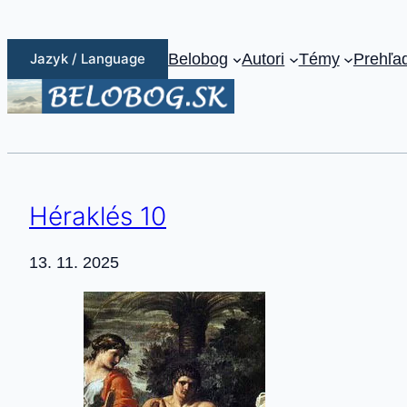
Prejsť
na
Jazyk / Language
Belobog
Autori
Témy
Prehľa
obsah
Héraklés 10
13. 11. 2025