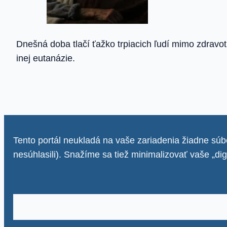
Dnešná doba tlačí ťažko trpiacich ľudí mimo zdravot
inej eutanázie.
Tento portál neukladá na vaše zariadenia žiadne súbo
nesúhlasili). Snažíme sa tiež minimalizovať vaše „di