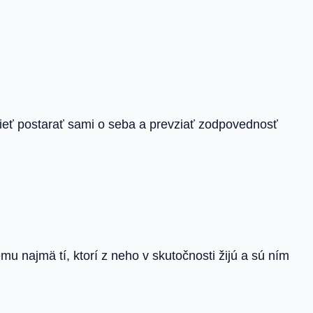
edieť postarať sami o seba a prevziať zodpovednosť
mu najmä tí, ktorí z neho v skutočnosti žijú a sú ním